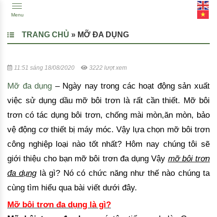
Menu
TRANG CHỦ
»
MỠ ĐA DỤNG
11:51 sáng 18/08/2020
3222 lượt xem
Mỡ đa dụng
– Ngày nay trong các hoạt động sản xuất
việc sử dụng dầu mỡ bôi trơn là rất cần thiết. Mỡ bôi
trơn có tác dụng bôi trơn, chống mài mòn,ăn mòn, bảo
vệ động cơ thiết bị máy móc. Vậy lựa chọn mỡ bôi trơn
công nghiệp loại nào tốt nhất? Hôm nay chúng tôi sẽ
giới thiệu cho bạn mỡ bôi trơn đa dụng Vậy
mỡ bôi trơn
đa dụng
là gì? Nó có chức năng như thế nào chúng ta
cùng tìm hiểu qua bài viết dưới đây.
Mỡ bôi trơn đa dụng là gì?