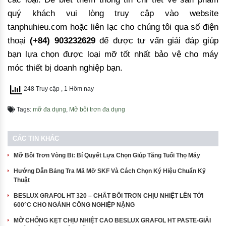
quý khách vui lòng truy cập vào website
tanphuhieu.com hoặc liên lạc cho chúng tôi qua số điện
thoại
(+84) 903232629
để được tư vấn giải đáp giúp
bạn lựa chọn được loại mỡ tốt nhất bảo vệ cho máy
móc thiết bị doanh nghiệp bạn.
248 Truy cập
, 1 Hôm nay
Tags:
mỡ đa dụng
,
Mỡ bôi trơn đa dụng
CÁC TIN KHÁC
Mỡ Bôi Trơn Vòng Bi: Bí Quyết Lựa Chọn Giúp Tăng Tuổi Thọ Máy
Hướng Dẫn Bảng Tra Mã Mỡ SKF Và Cách Chọn Ký Hiệu Chuẩn Kỹ
Thuật
BESLUX GRAFOL HT 320 – CHẤT BÔI TRƠN CHỊU NHIỆT LÊN TỚI
600°C CHO NGÀNH CÔNG NGHIỆP NẶNG
MỠ CHỐNG KẸT CHỊU NHIỆT CAO BESLUX GRAFOL HT PASTE-GIẢI