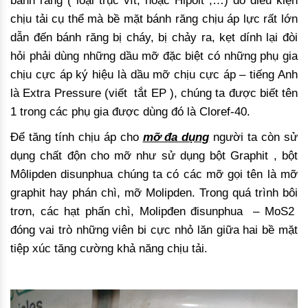
bánh răng ( loại trục vít, hoặc Hipoit ,…) do điều kiện
chịu tải cụ thể mà bề mặt bánh răng chịu áp lực rất lớn
dẫn đến bánh răng bị cháy, bị chảy ra, kẹt dính lại đòi
hỏi phải dùng những dầu mỡ đặc biệt có những phụ gia
chịu cực áp ký hiệu là dầu mỡ chịu cực áp – tiếng Anh
là Extra Pressure (viết tắt EP ), chúng ta được biết tên
1 trong các phụ gia được dùng đó là Cloref-40.
Để tăng tính chịu áp cho
mỡ đa dụng
người ta còn sử
dụng chất độn cho mỡ như sử dụng bột Graphit , bột
Môlipden disunphua chúng ta có các mỡ gọi tên là mỡ
graphit hay phán chì, mỡ Molipden. Trong quá trình bôi
trơn, các hạt phấn chì, Molipđen đisunphua – MoS2
đóng vai trò những viên bi cực nhỏ lăn giữa hai bề mặt
tiệp xúc tăng cường khả năng chịu tải.