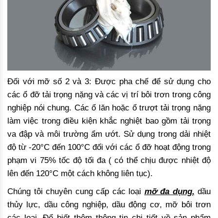
Đối với mỡ số 2 và 3: Được pha chế để sử dụng cho
các ổ đỡ tải trọng nặng và các vị trí bôi trơn trong công
nghiệp nói chung. Các ổ lăn hoặc ổ trượt tải trọng nặng
làm việc trong điều kiện khắc nghiệt bao gồm tải trọng
va đập và môi trường ẩm ướt. Sử dụng trong dải nhiệt
độ từ -20°C đến 100°C đối với các ổ đỡ hoạt động trong
phạm vi 75% tốc độ tối đa ( có thể chịu được nhiệt độ
lên đến 120°C một cách không liên tục).
Chúng tôi chuyên cung cấp các loại
mỡ đa dụng,
dầu
thủy lực, dầu công nghiệp, dầu động cơ, mỡ bôi trơn
các loại. Để biết thêm thông tin chi tiết về sản phẩm