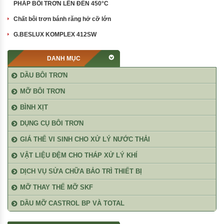
PHÁP BÔI TRƠN LÊN ĐẾN 450°C
Chất bôi trơn bánh răng hở cỡ lớn
G.BESLUX KOMPLEX 412SW
DANH MỤC
DẦU BÔI TRƠN
MỠ BÔI TRƠN
BÌNH XỊT
DỤNG CỤ BÔI TRƠN
GIÁ THỂ VI SINH CHO XỬ LÝ NƯỚC THẢI
VẬT LIỆU ĐỆM CHO THÁP XỬ LÝ KHÍ
DỊCH VỤ SỬA CHỮA BẢO TRÌ THIẾT BỊ
MỠ THAY THẾ MỠ SKF
DẦU MỠ CASTROL BP VÀ TOTAL