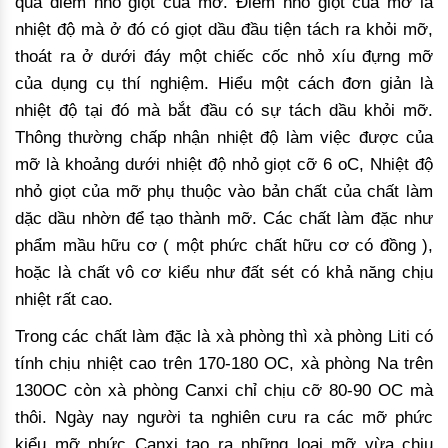
qua điểm nhỏ giọt của mỡ. Điểm nhỏ giọt của mỡ là
nhiệt độ mà ở đó có giọt dầu đầu tiện tách ra khỏi mỡ,
thoát ra ở dưới đáy một chiếc cốc nhỏ xíu đựng mỡ
của dụng cụ thí nghiệm. Hiểu một cách đơn giản là
nhiệt độ tại đó mà bắt đầu có sự tách dầu khỏi mỡ.
Thông thường chấp nhận nhiệt độ làm việc được của
mỡ là khoảng dưới nhiệt độ nhỏ giọt cỡ 6 oC, Nhiệt độ
nhỏ giọt của mỡ phụ thuộc vào bản chất của chất làm
dặc dầu nhờn để tạo thành mỡ. Các chất làm đặc như
phẩm mầu hữu cơ ( một phức chất hữu cơ có đồng ),
hoặc là chất vô cơ kiểu như đất sét có khả năng chịu
nhiệt rất cao.
Trong các chất làm đặc là xà phòng thì xà phòng Liti có
tính chịu nhiệt cao trên 170-180 OC, xà phòng Na trên
130OC còn xà phòng Canxi chỉ chịu cỡ 80-90 OC mà
thôi. Ngày nay người ta nghiên cưu ra các mỡ phức
kiểu mỡ phức Canxi tạo ra những loại mỡ vừa chịu