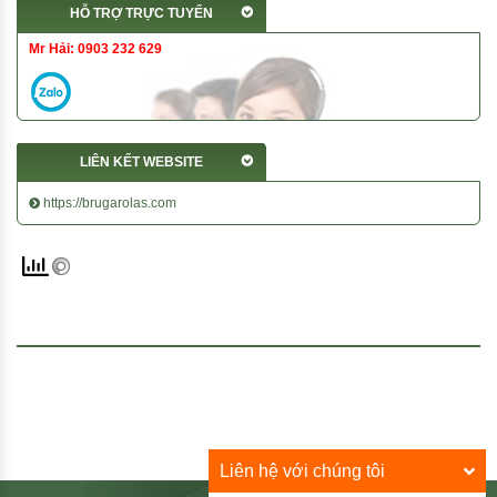
HỖ TRỢ TRỰC TUYẾN
Mr Hải: 0903 232 629
LIÊN KẾT WEBSITE
https://brugarolas.com
Liên hệ với chúng tôi