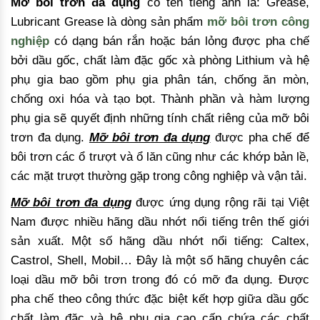
Mỡ bôi trơn đa dụng
có tên tiếng anh là: Grease,
Lubricant Grease là dòng sản phẩm
mỡ bôi trơn công
nghiệp
có dạng bán rắn hoặc bán lỏng được pha chế
bởi dầu gốc, chất làm đặc gốc xà phòng Lithium và hệ
phụ gia bao gồm phụ gia phân tán, chống ăn mòn,
chống oxi hóa và tạo bọt. Thành phần và hàm lượng
phụ gia sẽ quyết định những tính chất riêng của mỡ bôi
trơn đa dụng.
Mỡ bôi trơn đa dụng
được pha chế để
bôi trơn các ổ trượt và ổ lăn cũng như các khớp bản lề,
các mặt trượt thường gặp trong công nghiệp và vận tải.
Mỡ bôi trơn đa dụng
được ứng dụng rộng rãi tại Việt
Nam được nhiều hãng dầu nhớt nổi tiếng trên thế giới
sản xuất. Một số hãng dầu nhớt nổi tiếng: Caltex,
Castrol, Shell, Mobil… Đây là một số hãng chuyên các
loại dầu mỡ bôi trơn trong đó có mỡ đa dụng. Được
pha chế theo công thức đặc biệt kết hợp giữa dầu gốc
chất làm đặc và hệ phụ gia cao cấp chứa các chất