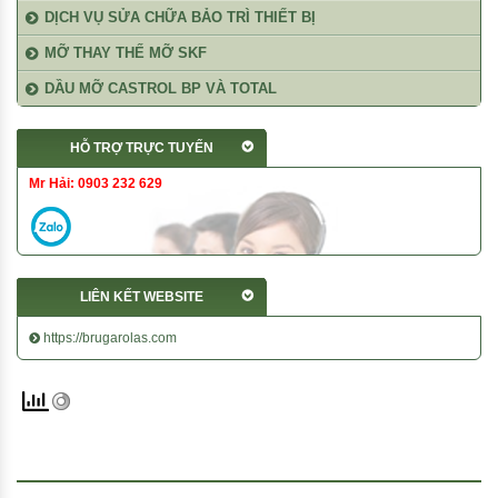
DỊCH VỤ SỬA CHỮA BẢO TRÌ THIẾT BỊ
MỠ THAY THẾ MỠ SKF
DẦU MỠ CASTROL BP VÀ TOTAL
HỖ TRỢ TRỰC TUYẾN
Mr Hải: 0903 232 629
LIÊN KẾT WEBSITE
https://brugarolas.com