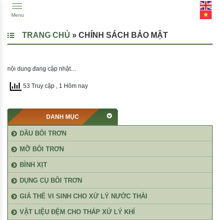
Menu
TRANG CHỦ
»
CHÍNH SÁCH BẢO MẬT
nội dung đang cập nhật…
53 Truy cập
, 1 Hôm nay
DANH MỤC
DẦU BÔI TRƠN
MỠ BÔI TRƠN
BÌNH XỊT
DỤNG CỤ BÔI TRƠN
GIÁ THỂ VI SINH CHO XỬ LÝ NƯỚC THẢI
VẬT LIỆU ĐỆM CHO THÁP XỬ LÝ KHÍ