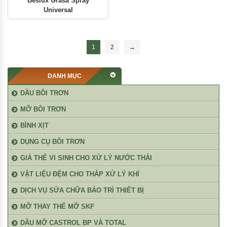
Beslux Grasa Spray
Universal
1
2
→
DANH MỤC
DẦU BÔI TRƠN
MỠ BÔI TRƠN
BÌNH XỊT
DỤNG CỤ BÔI TRƠN
GIÁ THỂ VI SINH CHO XỬ LÝ NƯỚC THẢI
VẬT LIỆU ĐỆM CHO THÁP XỬ LÝ KHÍ
DỊCH VỤ SỬA CHỮA BẢO TRÌ THIẾT BỊ
MỠ THAY THẾ MỠ SKF
DẦU MỠ CASTROL BP VÀ TOTAL