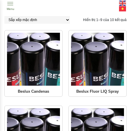
Menu
Hiển thị 1–9 của 10 kết quả
Beslux Candenas
Beslux Fluor LIQ Spray