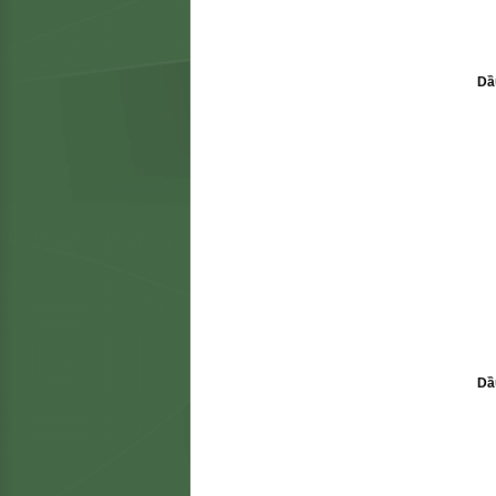
Dầ
Dầ