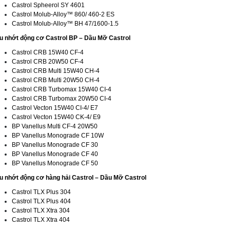
Castrol Spheerol SY 4601
Castrol Molub-Alloy™ 860/ 460-2 ES
Castrol Molub-Alloy™ BH 47/1600-1.5
u nhớt động cơ Castrol BP – Dầu Mỡ Castrol
Castrol CRB 15W40 CF-4
Castrol CRB 20W50 CF-4
Castrol CRB Multi 15W40 CH-4
Castrol CRB Multi 20W50 CH-4
Castrol CRB Turbomax 15W40 CI-4
Castrol CRB Turbomax 20W50 CI-4
Castrol Vecton 15W40 CI-4/ E7
Castrol Vecton 15W40 CK-4/ E9
BP Vanellus Multi CF-4 20W50
BP Vanellus Monograde CF 10W
BP Vanellus Monograde CF 30
BP Vanellus Monograde CF 40
BP Vanellus Monograde CF 50
u nhớt động cơ hàng hải Castrol – Dầu Mỡ Castrol
Castrol TLX Plus 304
Castrol TLX Plus 404
Castrol TLX Xtra 304
Castrol TLX Xtra 404