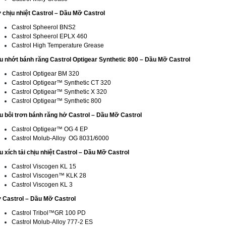
 chịu nhiệt Castrol – Dầu Mỡ Castrol
Castrol Spheerol BNS2
Castrol Spheerol EPLX 460
Castrol High Temperature Grease
u nhớt bánh răng Castrol Optigear Synthetic 800 – Dầu Mỡ Castrol
Castrol Optigear BM 320
Castrol Optigear™ Synthetic CT 320
Castrol Optigear™ Synthetic X 320
Castrol Optigear™ Synthetic 800
u bôi trơn bánh răng hở Castrol – Dầu Mỡ Castrol
Castrol Optigear™ OG 4 EP
Castrol Molub-Alloy OG 8031/6000
u xích tải chịu nhiệt Castrol – Dầu Mỡ Castrol
Castrol Viscogen KL 15
Castrol Viscogen™ KLK 28
Castrol Viscogen KL 3
 Castrol – Dầu Mỡ Castrol
Castrol Tribol™GR 100 PD
Castrol Molub-Alloy 777-2 ES