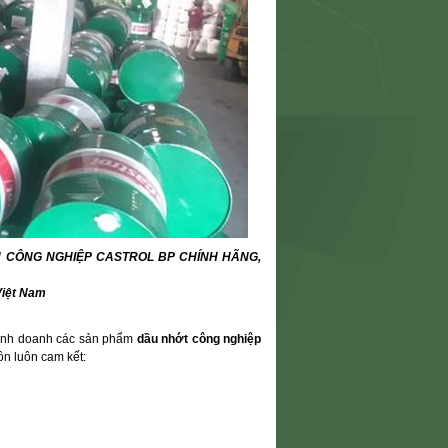
 CÔNG NGHIỆP CASTROL BP CHÍNH HÃNG,
Việt Nam
inh doanh các sản phẩm
dầu nhớt công nghiệp
ôn luôn cam kết: