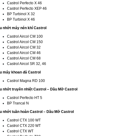
Castrol Perfecto X 46
Castrol Perfecto XEP 46
BP Turbinol X 32
BP Turbinol X 46
u nhớt máy nén khí Castrol
Castrol Aircol CM 100
Castrol Aircol CM 150
Castrol Aircol CM 32
Castrol Aircol CM 46
Castrol Aircol CM 68
Castrol Aircol SR 32, 46
u máy khoan đá Castrol
Castrol Magna RD 100
u nhớt truyền nhiệt Castrol – Dầu Mỡ Castrol
Castrol Perfecto HT 5
BP Trancal N
u nhớt tuần hoàn Castrol – Dầu Mỡ Castrol
Castrol CTX 100 WT
Castrol CTX 220 WT
Castrol CTX WT