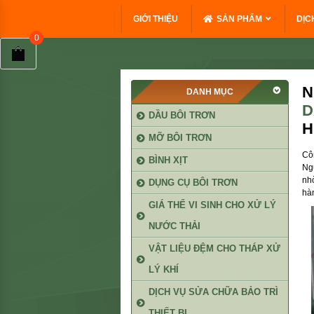
GIỚI THIỆU
SẢN PHẨM
DỊC
N
DANH MỤC
D
DẦU BÔI TRƠN
H
MỠ BÔI TRƠN
Cô
BÌNH XỊT
Ng
nh
DỤNG CỤ BÔI TRƠN
hà
GIÁ THỂ VI SINH CHO XỬ LÝ
NƯỚC THẢI
VẬT LIỆU ĐỆM CHO THÁP XỬ
LÝ KHÍ
DỊCH VỤ SỬA CHỮA BẢO TRÌ
THIẾT BỊ