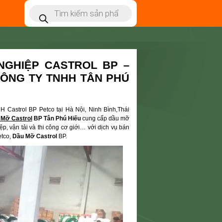
GHIỆP CASTROL BP –
CÔNG TY TNHH TÂN PHÚ
 Castrol BP Petco tại Hà Nội, Ninh Bình,Thái
 Mỡ Castrol
BP Tân Phú Hiếu
cung cấp dầu mỡ
, vận tải và thi công cơ giới… với dịch vụ bán
etco,
Dầu Mỡ Castrol
BP.