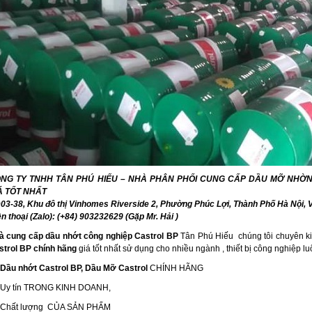
NG TY TNHH TÂN PHÚ HIẾU – NHÀ PHÂN PHỐI CUNG CẤP DẦU MỠ NHỜN
Á TỐT NHẤT
03-38, Khu đô thị Vinhomes Riverside 2, Phường Phúc Lợi, Thành Phố Hà Nội, 
n thoại (Zalo): (+84) 903232629 (Gặp Mr. Hải )
à cung cấp dầu nhớt công nghiệp Castrol BP
Tân Phú Hiếu chúng tôi chuyên k
strol BP chính hãng
giá tốt nhất sử dụng cho nhiều ngành , thiết bị công nghiệp lu
Dầu nhớt Castrol BP, Dầu Mỡ Castrol
CHÍNH HÃNG
Uy tín TRONG KINH DOANH,
Chất lượng CỦA SẢN PHẨM