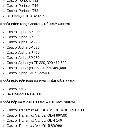
Castrol Perfecto T32
Castrol Perfecto T46
Castrol Perfecto T68
BP Energol THB 32,46,68
u nhớt bánh răng Castrol – Dầu Mỡ Castrol
Castrol Alpha SP 100
Castrol Alpha SP 150
Castrol Alpha SP 220
Castrol Alpha SP 320
Castrol Alpha SP 460
Castrol Alpha SP 680
Castrol Alphasyn EP 220, 320,460,680
Castrol Alphasyn GS 220,320,460,680
Castrol Alpha SMR Heavy X
u nhớt máy nén lạnh Castrol – Dầu Mỡ Castrol
Castrol AMS 68
BP Energol LPT 46,68
u nhớt hộp số & cầu Castrol –
Dầu Mỡ Castrol
Castrol Transmax ATF DEX/MERC MULTIVEHICLE
Castrol Transmax Manual GL-4 80W90
Castrol Transmax Manual GL-4 140
Castrol Transmax Axle GL-5 80W90