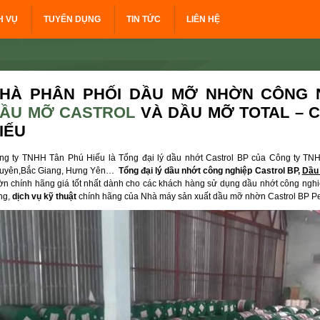
H VỤ
TUYỂN DỤNG
TIN TỨC
LIÊN HỆ
HÀ PHÂN PHỐI DẦU MỠ NHỜN CÔNG N
ẦU MỠ CASTROL
VÀ DẦU MỠ TOTAL – 
IẾU
ng ty TNHH Tân Phú Hiếu là Tổng đại lý dầu nhớt Castrol BP của Công ty TNHH
uyên,Bắc Giang, Hưng Yên…
Tổng đại lý dầu nhớt công nghiệp Castrol BP,
Dầu
ờn chính hãng giá tốt nhất dành cho các khách hàng sử dụng dầu nhớt công nghiệp
ng,
dịch vụ kỹ thuật
chính hãng của Nhà máy sản xuất dầu mỡ nhờn Castrol BP P