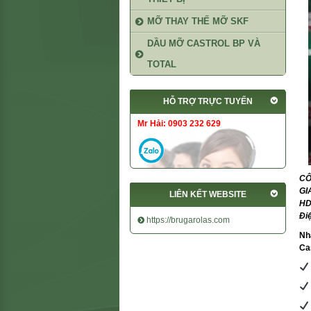
MỠ THAY THẾ MỠ SKF
DẦU MỠ CASTROL BP VÀ
TOTAL
HỖ TRỢ TRỰC TUYẾN
Mr Hải: 0903 232 629
CÔ
GI
LIÊN KẾT WEBSITE
HD
Điệ
https://brugarolas.com
Nh
Ca