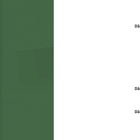
Dầ
Dầ
Dầ