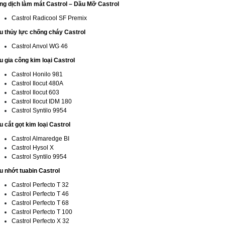
ng dịch làm mát Castrol – Dầu Mỡ Castrol
Castrol Radicool SF Premix
u thủy lực chống cháy Castrol
Castrol Anvol WG 46
u gia công kim loại Castrol
Castrol Honilo 981
Castrol Ilocut 480A
Castrol Ilocut 603
Castrol Ilocut IDM 180
Castrol Syntilo 9954
 cắt gọt kim loại Castrol
Castrol Almaredge BI
Castrol Hysol X
Castrol Syntilo 9954
u nhớt tuabin Castrol
Castrol Perfecto T 32
Castrol Perfecto T 46
Castrol Perfecto T 68
Castrol Perfecto T 100
Castrol Perfecto X 32