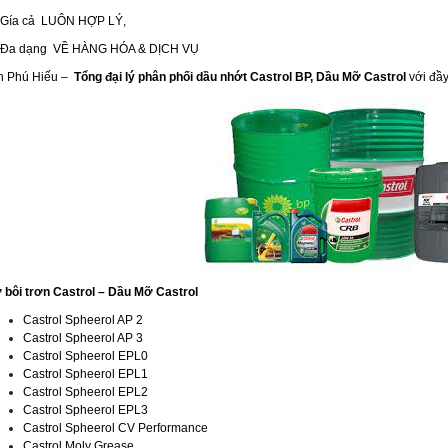
Gía cả LUÔN HỢP LÝ,
Đa dạng VỀ HÀNG HÓA & DỊCH VỤ
n Phú Hiếu –
Tổng đại lý phân phối dầu nhớt Castrol BP, Dầu Mỡ Castrol
với đầ
 bôi trơn Castrol – Dầu Mỡ Castrol
Castrol Spheerol AP 2
Castrol Spheerol AP 3
Castrol Spheerol EPL0
Castrol Spheerol EPL1
Castrol Spheerol EPL2
Castrol Spheerol EPL3
Castrol Spheerol CV Performance
Castrol Moly Grease