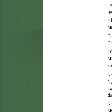
Lớ
qu
Nâ
Ma
Gi
Cá
Tố
Mặ
so
Nh
N
Lò
tả
Ng
Mô