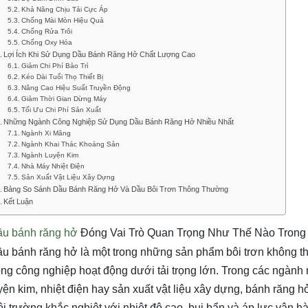
Khả Năng Chịu Tải Cực Áp
Chống Mài Mòn Hiệu Quả
Chống Rửa Trôi
Chống Oxy Hóa
Lợi Ích Khi Sử Dụng Dầu Bánh Răng Hở Chất Lượng Cao
Giảm Chi Phí Bảo Trì
Kéo Dài Tuổi Thọ Thiết Bị
Nâng Cao Hiệu Suất Truyền Động
Giảm Thời Gian Dừng Máy
Tối Ưu Chi Phí Sản Xuất
Những Ngành Công Nghiệp Sử Dụng Dầu Bánh Răng Hở Nhiều Nhất
Ngành Xi Măng
Ngành Khai Thác Khoáng Sản
Ngành Luyện Kim
Nhà Máy Nhiệt Điện
Sản Xuất Vật Liệu Xây Dựng
Bảng So Sánh Dầu Bánh Răng Hở Và Dầu Bôi Trơn Thông Thường
Kết Luận
u bánh răng hở
Đóng Vai Trò Quan Trọng Như Thế Nào Trong
u bánh răng hở là một trong những sản phẩm bôi trơn không thể
ng công nghiệp hoạt động dưới tải trọng lớn. Trong các ngành 
yện kim, nhiệt điện hay sản xuất vật liệu xây dựng, bánh răng 
i trường khắc nghiệt với nhiệt độ cao, bụi bẩn và áp lực vận hà