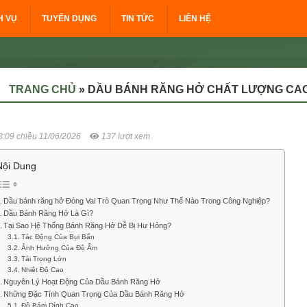
H VỤ
TUYỂN DỤNG
TIN TỨC
LIÊN HỆ
TRANG CHỦ
»
DẦU BÁNH RĂNG HỞ CHẤT LƯỢNG CA
:09 chiều 11/06/2026
137 lượt xem
Nội Dung
Dầu bánh răng hở Đóng Vai Trò Quan Trọng Như Thế Nào Trong Công Nghiệp?
Dầu Bánh Răng Hở Là Gì?
Tại Sao Hệ Thống Bánh Răng Hở Dễ Bị Hư Hỏng?
Tác Động Của Bụi Bẩn
Ảnh Hưởng Của Độ Ẩm
Tải Trọng Lớn
Nhiệt Độ Cao
Nguyên Lý Hoạt Động Của Dầu Bánh Răng Hở
Những Đặc Tính Quan Trọng Của Dầu Bánh Răng Hở
Độ Bám Dính Cao