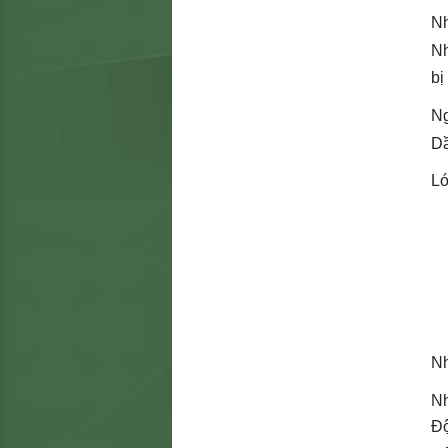
Nh
Nh
bị
Ng
Dầ
Lớ
Nh
Nh
Đ