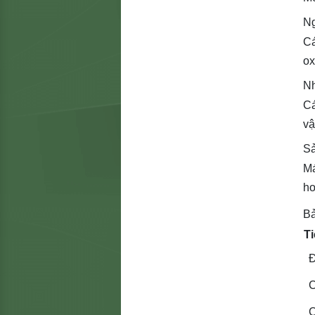
N
Cá
ox
Nh
Cá
vậ
Sả
Má
ho
Bả
Ti
Đ
C
C