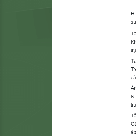
Hi
sự
Tạ
Kh
tr
Tá
Tr
cá
Ả
Nư
tr
Tả
Cá
áp