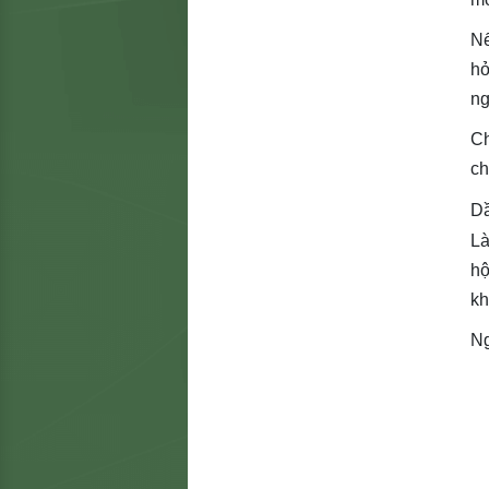
Nế
hỏ
ng
Ch
ch
Dầ
Là
hộ
kh
Ng