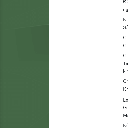
Đâ
ng
Kh
Sả
Ch
Cá
Ch
Tr
ki
C
Kh
Lợ
Gi
Mộ
Ké