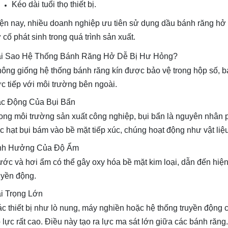
Kéo dài tuổi thọ thiết bị.
ện nay, nhiều doanh nghiệp ưu tiên sử dụng dầu bánh răng hở
 cố phát sinh trong quá trình sản xuất.
i Sao Hệ Thống Bánh Răng Hở Dễ Bị Hư Hỏng?
ông giống hệ thống bánh răng kín được bảo vệ trong hộp số, b
ực tiếp với môi trường bên ngoài.
c Động Của Bụi Bẩn
ong môi trường sản xuất công nghiệp, bụi bẩn là nguyên nhân 
c hạt bụi bám vào bề mặt tiếp xúc, chúng hoạt động như vật liệu 
nh Hưởng Của Độ Ẩm
ớc và hơi ẩm có thể gây oxy hóa bề mặt kim loại, dẫn đến hiện
uyền động.
i Trọng Lớn
c thiết bị như lò nung, máy nghiền hoặc hệ thống truyền động
 lực rất cao. Điều này tạo ra lực ma sát lớn giữa các bánh răng.