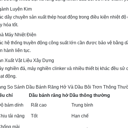
gành Luyện Kim
c dây chuyền sản xuất thép hoạt động trong điều kiện nhiệt độ
y hóa tốt.
à Máy Nhiệt Điện
c hệ thống truyền động công suất lớn cần được bảo vệ bằng d
n hành liên tục.
n Xuất Vật Liệu Xây Dựng
y nghiền đá, máy nghiền clinker và nhiều thiết bị khác đều sử 
ạt động.
ng So Sánh Dầu Bánh Răng Hở Và Dầu Bôi Trơn Thông Thư
êu chí
Dầu bánh răng hở
Dầu thông thường
ộ bám dính
Rất cao
Trung bình
hịu tải nặng
Tốt
Hạn chế
hống mài