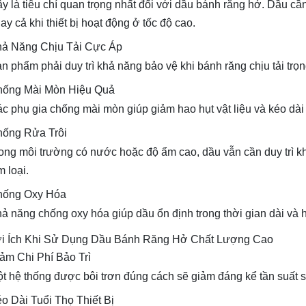
y là tiêu chí quan trọng nhất đối với dầu bánh răng hở. Dầu c
ay cả khi thiết bị hoạt động ở tốc độ cao.
ả Năng Chịu Tải Cực Áp
n phẩm phải duy trì khả năng bảo vệ khi bánh răng chịu tải tr
ống Mài Mòn Hiệu Quả
c phụ gia chống mài mòn giúp giảm hao hụt vật liệu và kéo dài 
ống Rửa Trôi
ong môi trường có nước hoặc độ ẩm cao, dầu vẫn cần duy trì k
m loại.
hống Oxy Hóa
ả năng chống oxy hóa giúp dầu ổn định trong thời gian dài và 
i Ích Khi Sử Dụng Dầu Bánh Răng Hở Chất Lượng Cao
ảm Chi Phí Bảo Trì
t hệ thống được bôi trơn đúng cách sẽ giảm đáng kể tần suất sử
o Dài Tuổi Thọ Thiết Bị