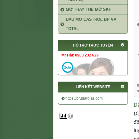
MỠ THAY THẾ MỠ SKF
DẦU MỠ CASTROL BP VÀ
TOTAL
HỖ TRỢ TRỰC TUYẾN
Mr Hải: 0903 232 629
LIÊN KẾT WEBSITE
https://brugarolas.com
Dầ
Dầ
độ
lu
mô