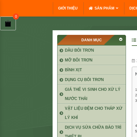
GIỚI THIỆU
SẢN PHẨM
DỊC
DANH MỤC
DẦU BÔI TRƠN
MỠ BÔI TRƠN
3
BÌNH XỊT
DỤNG CỤ BÔI TRƠN
GIÁ THỂ VI SINH CHO XỬ LÝ
NƯỚC THẢI
VẬT LIỆU ĐỆM CHO THÁP XỬ
LÝ KHÍ
DỊCH VỤ SỬA CHỮA BẢO TRÌ
THIẾT BỊ