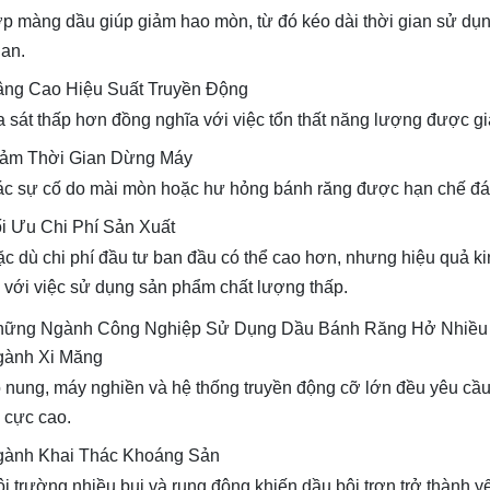
p màng dầu giúp giảm hao mòn, từ đó kéo dài thời gian sử dụng 
an.
ng Cao Hiệu Suất Truyền Động
 sát thấp hơn đồng nghĩa với việc tổn thất năng lượng được gi
ảm Thời Gian Dừng Máy
c sự cố do mài mòn hoặc hư hỏng bánh răng được hạn chế đá
i Ưu Chi Phí Sản Xuất
c dù chi phí đầu tư ban đầu có thể cao hơn, nhưng hiệu quả kinh
 với việc sử dụng sản phẩm chất lượng thấp.
ững Ngành Công Nghiệp Sử Dụng Dầu Bánh Răng Hở Nhiều
gành Xi Măng
 nung, máy nghiền và hệ thống truyền động cỡ lớn đều yêu cầ
i cực cao.
ành Khai Thác Khoáng Sản
i trường nhiều bụi và rung động khiến dầu bôi trơn trở thành yếu 