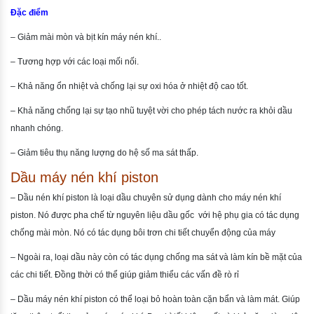
Đặc điểm
– Giảm mài mòn và bịt kín máy nén khí..
– Tương hợp với các loại mối nối.
– Khả năng ổn nhiệt và chống lại sự oxi hóa ở nhiệt độ cao tốt.
– Khả năng chống lại sự tạo nhũ tuyệt vời cho phép tách nước ra khỏi dầu
nhanh chóng.
– Giảm tiêu thụ năng lượng do hệ số ma sát thấp.
Dầu máy nén khí piston
– Dầu nén khí piston là loại dầu chuyên sử dụng dành cho máy nén khí
piston. Nó được pha chế từ nguyên liệu dầu gốc với hệ phụ gia có tác dụng
chống mài mòn. Nó có tác dụng bôi trơn chi tiết chuyển động của máy
– Ngoài ra, loại dầu này còn có tác dụng chống ma sát và làm kín bề mặt của
các chi tiết. Đồng thời có thể giúp giảm thiểu các vấn đề rò rỉ
– Dầu máy nén khí piston có thể loại bỏ hoàn toàn cặn bẩn và làm mát. Giúp