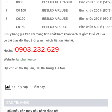
6
B068
BESLUX UL TRASINT
Bình chứa 100 lít (51*2)
7
C0 100
BESLUX AIRLUBE
Bình chứa 200 lít (80*2)
8
C0120
BESLUX AIRLUBE
Bình chứa 250 lít 980*2
9
C0150
BESLUX AIRLUBE
Bình chứa 500 lít (100*2
Lưu ý bảng giá trên chỉ mang tính chất tham khảo vì chưa gồm thuế VAT và
có thể thay đổi theo thời gian mọi chi tiết xin liên hệ:
0903.232.629
Hotline:
Website:
tanphuhieu.com
Địa chỉ: 70 Võ Thị Sáu, Hai Bà Trưng, Hà Nội.
67 Truy cập
, 1 Hôm nay
CÁC TIN KHÁC
Dấu hiệu cần thay dầu bánh răng hở