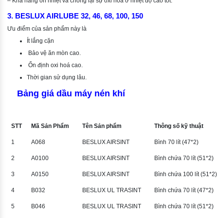
– Khả năng ổn nhiệt và chống lại sự oxi hóa ở nhiệt độ cao tốt.
3. BESLUX AIRLUBE 32, 46, 68, 100, 150
Ưu điểm của sản phẩm này là
Ít lắng cặn
Bảo vệ ăn mòn cao.
Ổn định oxi hoá cao.
Thời gian sử dụng lâu.
Bảng giá dầu máy nén khí
STT
Mã Sản Phẩm
Tên Sản phẩm
Thông số kỹ thuật
1
A068
BESLUX AIRSINT
Bình 70 lít (47*2)
2
A0100
BESLUX AIRSINT
Bình chứa 70 lít (51*2)
3
A0150
BESLUX AIRSINT
Bình chứa 100 lít (51*2)
4
B032
BESLUX UL TRASINT
Bình chứa 70 lít (47*2)
5
B046
BESLUX UL TRASINT
Bình chứa 70 lít (51*2)