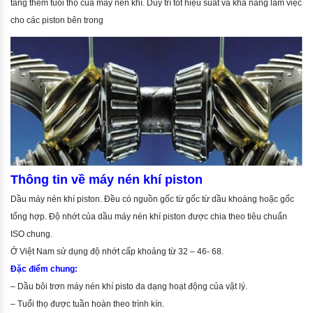
tăng thêm tuổi thọ của máy nén khí. Duy trì tốt hiệu suất và khả năng làm việc
cho các piston bên trong
Thông tin về máy nén khí piston
Dầu máy nén khí piston. Đều có nguồn gốc từ gốc từ dầu khoáng hoặc gốc
tổng hợp. Độ nhớt của dầu máy nén khí piston được chia theo tiêu chuẩn
ISO chung.
Ở Việt Nam sử dụng độ nhớt cấp khoảng từ 32 – 46- 68.
Đặc điểm chung:
– Dầu bôi trơn máy nén khí pisto đa dạng hoạt động của vật lý.
– Tuổi thọ được tuần hoàn theo trình kín.