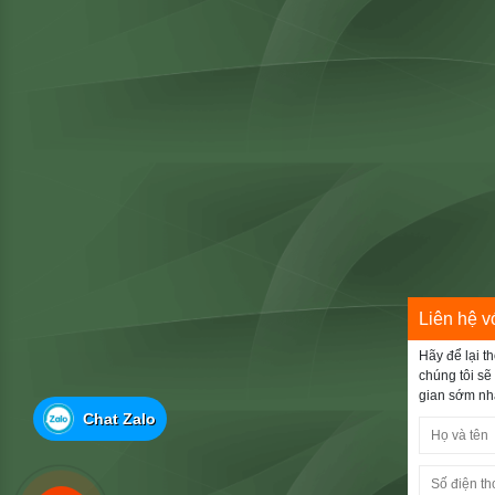
Liên hệ v
Hãy để lại th
chúng tôi sẽ 
gian sớm nh
Chat Zalo