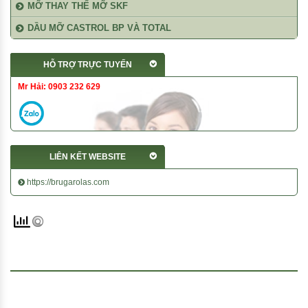
MỠ THAY THẾ MỠ SKF
DẦU MỠ CASTROL BP VÀ TOTAL
HỖ TRỢ TRỰC TUYẾN
Mr Hải: 0903 232 629
LIÊN KẾT WEBSITE
https://brugarolas.com