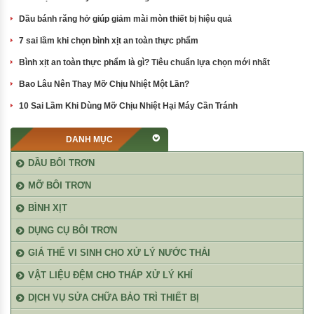
Dầu bánh răng hở giúp giảm mài mòn thiết bị hiệu quả
7 sai lầm khi chọn bình xịt an toàn thực phẩm
Bình xịt an toàn thực phẩm là gì? Tiêu chuẩn lựa chọn mới nhất
Bao Lâu Nên Thay Mỡ Chịu Nhiệt Một Lần?
10 Sai Lầm Khi Dùng Mỡ Chịu Nhiệt Hại Máy Cần Tránh
DANH MỤC
DẦU BÔI TRƠN
MỠ BÔI TRƠN
BÌNH XỊT
DỤNG CỤ BÔI TRƠN
GIÁ THỂ VI SINH CHO XỬ LÝ NƯỚC THẢI
VẬT LIỆU ĐỆM CHO THÁP XỬ LÝ KHÍ
DỊCH VỤ SỬA CHỮA BẢO TRÌ THIẾT BỊ