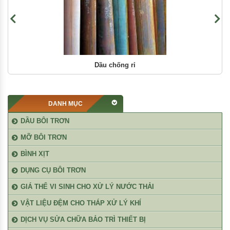
Dầu chống rỉ
DANH MỤC
DẦU BÔI TRƠN
MỠ BÔI TRƠN
BÌNH XỊT
DỤNG CỤ BÔI TRƠN
GIÁ THỂ VI SINH CHO XỬ LÝ NƯỚC THẢI
VẬT LIỆU ĐỆM CHO THÁP XỬ LÝ KHÍ
DỊCH VỤ SỬA CHỮA BẢO TRÌ THIẾT BỊ