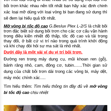
bôi trơn khác nhau nên tốt nhất bạn hãy xác định chinh
xác loại mỡ dùng với loại vòng bi bạn đang sử dụng thì
sẽ đem lại hiểu quả tốt nhất.
Mỡ vòng bi tốc độ cao
G.Beslux Plex L-2/S
là chất bôi
trơn đặc biệt sử dụng bôi trơn cho các cơ cấu vận hành
trong điều kiện nhiệt độ thấp, tốc độ cao và tải trọng
thay đổi, ở bất cứ vị trí nào trong quá trình khởi động
và khi chạy đòi hỏi sự ma sát là nhỏ nhất.
Dưới đây là một vài ví dụ vị trí bôi trơn.
Đường ren trong máy dụng cụ, mũi khoan ren (gỗ),
bánh răng nhỏ, cam, động cơ, tubin……Thời gian sử
dụng của chất bôi trơn dài trong các vòng bi, máy dệt,
máy móc chính xác….
Tìm hiểu thêm:
Tìm hiểu thông tin đầy đủ về
mỡ vòng
bi tốc độ cao
chịu nhiệt