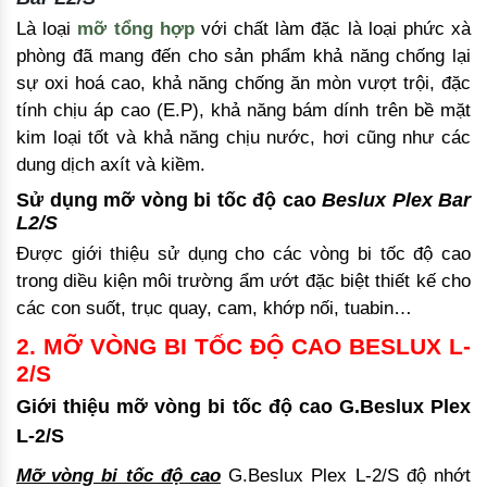
Là loại
mỡ tổng hợp
với chất làm đặc là loại phức xà
phòng đã mang đến cho sản phẩm khả năng chống lại
sự oxi hoá cao, khả năng chống ăn mòn vượt trội, đặc
tính chịu áp cao (E.P), khả năng bám dính trên bề mặt
kim loại tốt và khả năng chịu nước, hơi cũng như các
dung dịch axít và kiềm.
Sử dụng
mỡ vòng bi tốc độ cao
Beslux Plex Bar
L2/S
Được giới thiệu sử dụng cho các vòng bi tốc độ cao
trong diều kiện môi trường ẩm ướt đặc biệt thiết kế cho
các con suốt, trục quay, cam, khớp nối, tuabin…
2. MỠ VÒNG BI TỐC ĐỘ CAO BESLUX L-
2/S
Giới thiệu mỡ vòng bi tốc độ cao G.Beslux Plex
L-2/S
Mỡ vòng bi tốc độ cao
G.Beslux Plex L-2/S độ nhớt