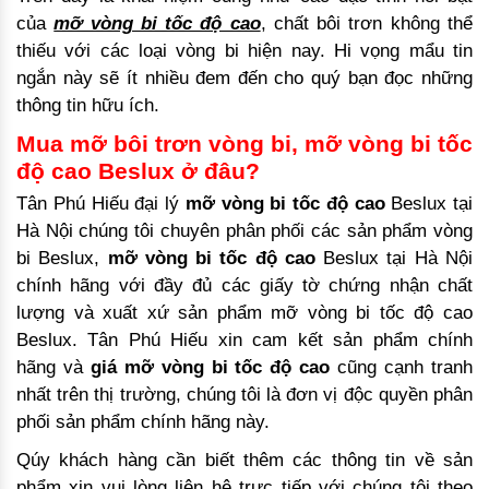
của
mỡ vòng bi tốc độ cao
, chất bôi trơn không thể
thiếu với các loại vòng bi hiện nay. Hi vọng mẩu tin
ngắn này sẽ ít nhiều đem đến cho quý bạn đọc những
thông tin hữu ích.
Mua mỡ bôi trơn vòng bi, mỡ vòng bi tốc
độ cao Beslux ở đâu?
Tân Phú Hiếu đại lý
mỡ vòng bi tốc độ cao
Beslux tại
Hà Nội chúng tôi chuyên phân phối các sản phẩm vòng
bi Beslux,
mỡ vòng bi tốc độ cao
Beslux tại Hà Nội
chính hãng với đầy đủ các giấy tờ chứng nhận chất
lượng và xuất xứ sản phẩm mỡ vòng bi tốc độ cao
Beslux. Tân Phú Hiếu xin cam kết sản phẩm chính
hãng và
giá mỡ vòng bi tốc độ cao
cũng cạnh tranh
nhất trên thị trường, chúng tôi là đơn vị độc quyền phân
phối sản phẩm chính hãng này.
Qúy khách hàng cần biết thêm các thông tin về sản
phẩm xin vui lòng liên hệ trực tiếp với chúng tôi theo