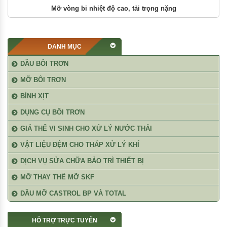
Mỡ lắp ráp chống kẹt
DANH MỤC
DẦU BÔI TRƠN
MỠ BÔI TRƠN
BÌNH XỊT
DỤNG CỤ BÔI TRƠN
GIÁ THỂ VI SINH CHO XỬ LÝ NƯỚC THẢI
VẬT LIỆU ĐỆM CHO THÁP XỬ LÝ KHÍ
DỊCH VỤ SỬA CHỮA BẢO TRÌ THIẾT BỊ
MỠ THAY THẾ MỠ SKF
DẦU MỠ CASTROL BP VÀ TOTAL
HỖ TRỢ TRỰC TUYẾN