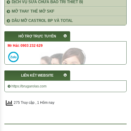
DỊCH VỤ SỬA CHỮA BẢO TRÌ THIẾT BỊ
MỠ THAY THẾ MỠ SKF
DẦU MỠ CASTROL BP VÀ TOTAL
HỖ TRỢ TRỰC TUYẾN
Mr Hải: 0903 232 629
LIÊN KẾT WEBSITE
https://brugarolas.com
275 Truy cập
, 1 Hôm nay