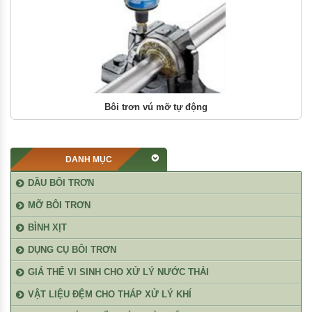
Bôi trơn vú mỡ tự động
DANH MỤC
DẦU BÔI TRƠN
MỠ BÔI TRƠN
BÌNH XỊT
DỤNG CỤ BÔI TRƠN
GIÁ THỂ VI SINH CHO XỬ LÝ NƯỚC THẢI
VẬT LIỆU ĐỆM CHO THÁP XỬ LÝ KHÍ