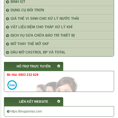
BÌNH XỊT
DỤNG CỤ BÔI TRƠN
GIÁ THỂ VI SINH CHO XỬ LÝ NƯỚC THẢI
VẬT LIỆU ĐỆM CHO THÁP XỬ LÝ KHÍ
DỊCH VỤ SỬA CHỮA BẢO TRÌ THIẾT BỊ
MỠ THAY THẾ MỠ SKF
DẦU MỠ CASTROL BP VÀ TOTAL
HỖ TRỢ TRỰC TUYẾN
Mr Hải: 0903 232 629
LIÊN KẾT WEBSITE
https://brugarolas.com