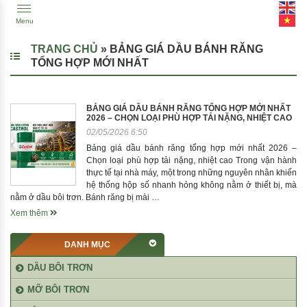
Menu
TRANG CHỦ
»
BẢNG GIÁ DẦU BÁNH RĂNG
TỔNG HỢP MỚI NHẤT
BẢNG GIÁ DẦU BÁNH RĂNG TỔNG HỢP MỚI NHẤT
2026 – CHỌN LOẠI PHÙ HỢP TẢI NẶNG, NHIỆT CAO
02/05/2026 6:50
Bảng giá dầu bánh răng tổng hợp mới nhất 2026 –
Chọn loại phù hợp tải nặng, nhiệt cao Trong vận hành
thực tế tại nhà máy, một trong những nguyên nhân khiến
hệ thống hộp số nhanh hỏng không nằm ở thiết bị, mà
nằm ở dầu bôi trơn. Bánh răng bị mài …
Xem thêm
DANH MỤC
DẦU BÔI TRƠN
MỠ BÔI TRƠN