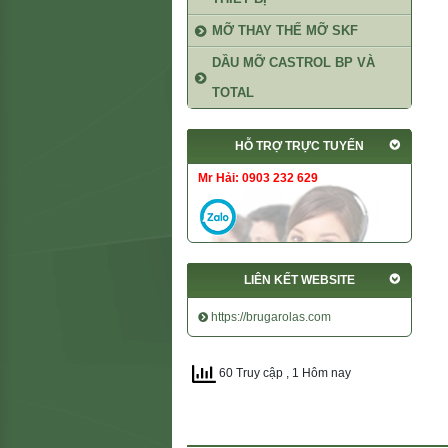
MỠ THAY THẾ MỠ SKF
DẦU MỠ CASTROL BP VÀ
TOTAL
HỖ TRỢ TRỰC TUYẾN
Mr Hải: 0903 232 629
LIÊN KẾT WEBSITE
https://brugarolas.com
60 Truy cập
, 1 Hôm nay