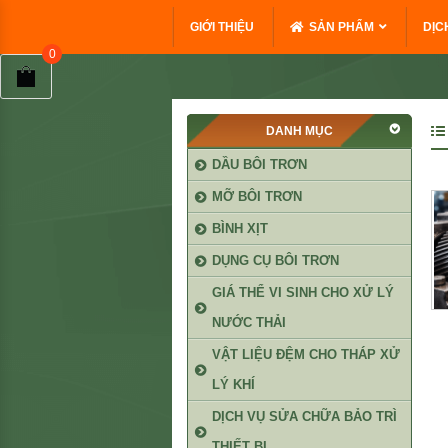
GIỚI THIỆU
SẢN PHẨM
DỊC
DANH MỤC
DẦU BÔI TRƠN
MỠ BÔI TRƠN
BÌNH XỊT
DỤNG CỤ BÔI TRƠN
GIÁ THỂ VI SINH CHO XỬ LÝ
NƯỚC THẢI
VẬT LIỆU ĐỆM CHO THÁP XỬ
LÝ KHÍ
DỊCH VỤ SỬA CHỮA BẢO TRÌ
THIẾT BỊ