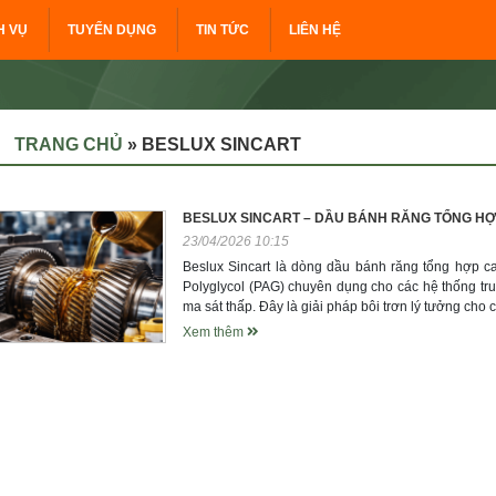
H VỤ
TUYỂN DỤNG
TIN TỨC
LIÊN HỆ
TRANG CHỦ
»
BESLUX SINCART
BESLUX SINCART – DẦU BÁNH RĂNG TỔNG HỢ
23/04/2026 10:15
Beslux Sincart là dòng dầu bánh răng tổng hợp c
Polyglycol (PAG) chuyên dụng cho các hệ thống tru
ma sát thấp. Đây là giải pháp bôi trơn lý tưởng cho
Xem thêm