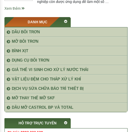
nghiệp còn được ứng dụng để làm một số …
Xem thêm
DANH MỤC
DẦU BÔI TRƠN
MỠ BÔI TRƠN
BÌNH XỊT
DỤNG CỤ BÔI TRƠN
GIÁ THỂ VI SINH CHO XỬ LÝ NƯỚC THẢI
VẬT LIỆU ĐỆM CHO THÁP XỬ LÝ KHÍ
DỊCH VỤ SỬA CHỮA BẢO TRÌ THIẾT BỊ
MỠ THAY THẾ MỠ SKF
DẦU MỠ CASTROL BP VÀ TOTAL
HỖ TRỢ TRỰC TUYẾN