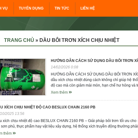
H VỤ
TUYỂN DỤNG
TIN TỨC
LIÊN HỆ
TRANG CHỦ
»
DẦU BÔI TRƠN XÍCH CHỊU NHIỆT
HƯỚNG DẪN CÁCH SỬ DỤNG DẦU BÔI TRƠN XÍ
14/02/2026 0:08
HƯỚNG DẪN CÁCH SỬ DỤNG DẦU BÔI TRƠN XÍCH
dầu xích chịu nhiệt đúng cách không chỉ giúp hệ th
độ cao mà còn giảm mài mòn, hạn chế hư hỏng và tối
Xem thêm
U XÍCH CHỊU NHIỆT ĐỘ CAO BESLUX CHAIN 2160 PB
/10/2025 13:56
u xích chịu nhiệt độ cao BESLUX CHAIN 2160 PB – Giải pháp bôi trơn tối ưu cho 
 sơn phủ, thực phẩm hay vật liệu xây dựng, hệ thống xích truyền động thường phải 
m thêm