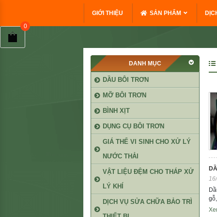
GIỚI THIỆU
SẢN PHẨM
DỊC
DANH MỤC
DẦU BÔI TRƠN
MỠ BÔI TRƠN
BÌNH XỊT
DỤNG CỤ BÔI TRƠN
GIÁ THỂ VI SINH CHO XỬ LÝ
NƯỚC THẢI
DẦ
VẬT LIỆU ĐỆM CHO THÁP XỬ
16
LÝ KHÍ
Dầ
gỗ,
DỊCH VỤ SỬA CHỮA BẢO TRÌ
Xe
THIẾT BỊ