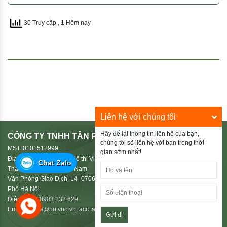
30 Truy cập
, 1 Hôm nay
Liên hệ với chúng tôi
Hãy để lại thông tin liên hệ của bạn,
CÔNG TY TNHH TÂN PHÚ HIẾU
chúng tôi sẽ liên hệ với bạn trong thời
MST: 0101512999
gian sớm nhất!
Địa Chỉ: HD03-38, Khu đô thị Vinhomes Riverside 2, Phường Phúc Lợi,
Chat Zalo
Thành Phố Hà Nội, Việt Nam
Văn Phòng Giao Dịch: L4- 0706 Le Grand Jardin, Phường Phúc Lợi, Thành
Phố Hà Nội
Điện Thoại:
0903.232.629
Email:
shuttle@hn.vnn.vn
,
acc.tanphuhieu@gmail.com