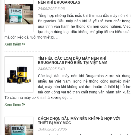
NÉN KHÍ BRUGAROLAS
24/06/2025 6:06
Tổng hợp những thắc mắc khi tìm mua dầu máy nén khí
Brugarolas Dầu máy nén khí là yếu tố then chốt trong
quá trình vận hành hệ thống khí nén công nghiệp. Việc
lựa chọn đúng loại dầu không chỉ giúp tối ưu hiệu suất
mà còn kéo dài tuổi thọ thiết bị, …
Xem thêm
TÌM HIỂU CÁC LOẠI DẦU MÁY NÉN KHÍ
BRUGAROLAS PHỔ BIẾN TẠI VIỆT NAM
24/06/2025 5:43
Các loại dầu máy nén khí Brugarolas được sử dụng
nhiều tại Việt Nam Trong hệ thống công nghiệp hiện
đại, máy nén khí không chỉ đơn thuần là thiết bị hỗ trợ
mà còn đóng vai trò then chốt trong vận hành sản xuất.
Từ các nhà máy cơ khí, nhà xưởng dệt …
Xem thêm
CÁCH CHỌN DẦU MÁY NÉN KHÍ PHÙ HỢP VỚI
THIẾT BỊ MÁY MÓC
16/06/2025 23:06