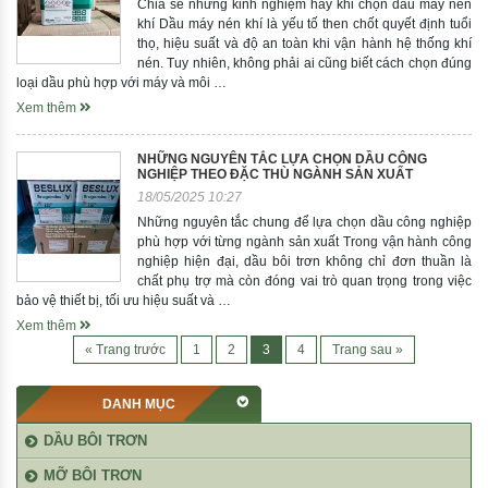
Chia sẻ những kinh nghiệm hay khi chọn dầu máy nén
khí Dầu máy nén khí là yếu tố then chốt quyết định tuổi
thọ, hiệu suất và độ an toàn khi vận hành hệ thống khí
nén. Tuy nhiên, không phải ai cũng biết cách chọn đúng
loại dầu phù hợp với máy và môi …
Xem thêm
NHỮNG NGUYÊN TẮC LỰA CHỌN DẦU CÔNG
NGHIỆP THEO ĐẶC THÙ NGÀNH SẢN XUẤT
18/05/2025 10:27
Những nguyên tắc chung để lựa chọn dầu công nghiệp
phù hợp với từng ngành sản xuất Trong vận hành công
nghiệp hiện đại, dầu bôi trơn không chỉ đơn thuần là
chất phụ trợ mà còn đóng vai trò quan trọng trong việc
bảo vệ thiết bị, tối ưu hiệu suất và …
Xem thêm
« Trang trước
1
2
3
4
Trang sau »
DANH MỤC
DẦU BÔI TRƠN
MỠ BÔI TRƠN