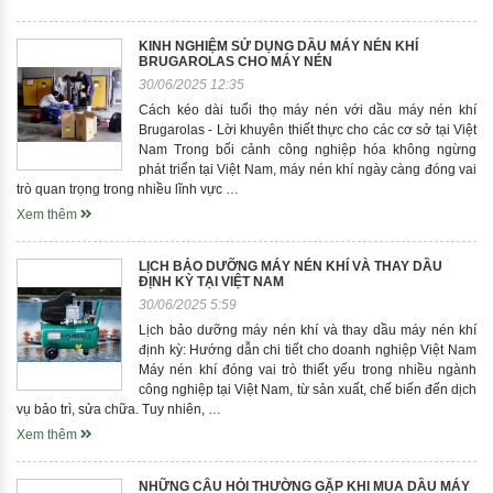
KINH NGHIỆM SỬ DỤNG DẦU MÁY NÉN KHÍ
BRUGAROLAS CHO MÁY NÉN
30/06/2025 12:35
Cách kéo dài tuổi thọ máy nén với dầu máy nén khí
Brugarolas - Lời khuyên thiết thực cho các cơ sở tại Việt
Nam Trong bối cảnh công nghiệp hóa không ngừng
phát triển tại Việt Nam, máy nén khí ngày càng đóng vai
trò quan trọng trong nhiều lĩnh vực …
Xem thêm
LỊCH BẢO DƯỠNG MÁY NÉN KHÍ VÀ THAY DẦU
ĐỊNH KỲ TẠI VIỆT NAM
30/06/2025 5:59
Lịch bảo dưỡng máy nén khí và thay dầu máy nén khí
định kỳ: Hướng dẫn chi tiết cho doanh nghiệp Việt Nam
Máy nén khí đóng vai trò thiết yếu trong nhiều ngành
công nghiệp tại Việt Nam, từ sản xuất, chế biến đến dịch
vụ bảo trì, sửa chữa. Tuy nhiên, …
Xem thêm
NHỮNG CÂU HỎI THƯỜNG GẶP KHI MUA DẦU MÁY