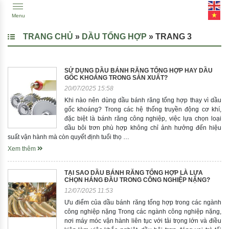
Menu
TRANG CHỦ
»
DẦU TỔNG HỢP
»
TRANG 3
SỬ DỤNG DẦU BÁNH RĂNG TỔNG HỢP HAY DẦU
GỐC KHOÁNG TRONG SẢN XUẤT?
20/07/2025 15:58
Khi nào nên dùng dầu bánh răng tổng hợp thay vì dầu
gốc khoáng? Trong các hệ thống truyền động cơ khí,
đặc biệt là bánh răng công nghiệp, việc lựa chọn loại
dầu bôi trơn phù hợp không chỉ ảnh hưởng đến hiệu
suất vận hành mà còn quyết định tuổi thọ …
Xem thêm
TẠI SAO DẦU BÁNH RĂNG TỔNG HỢP LÀ LỰA
CHỌN HÁNG ĐẦU TRONG CÔNG NGHIỆP NẶNG?
12/07/2025 11:53
Ưu điểm của dầu bánh răng tổng hợp trong các ngành
công nghiệp nặng Trong các ngành công nghiệp nặng,
nơi máy móc vận hành liên tục với tải trọng lớn và điều