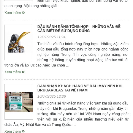
kiện làm việc khắc nghiệt, dầu bôi trơn đóng vai trò tối
quan trọng. Một trong những giải …
Xem thêm
DẦU BÁNH RĂNG TỔNG HỢP – NHỮNG VẤN ĐỀ
CẦN BIẾT ĐỂ SỬ DỤNG ĐÚNG
12/07/2025 11:24
Tìm hiểu về dầu bánh răng tổng hợp - Những đặc điểm
giúp loại dầu tổng hợp này thích hợp cho ngành công
nghiệp nặng Trong lĩnh vực công nghiệp nặng, nơi
những hệ thống truyền động hoạt động liên tục với tải
trọng lớn và áp lực cao, việc lựa chọn …
Xem thêm
CẢM NHẬN KHÁCH HÀNG VỀ DẦU MÁY NÉN KHÍ
BRUGAROLAS TẠI VIỆT NAM
10/07/2025 12:36
Những chia sẻ từ khách hàng Việt Nam khi sử dụng dầu
máy nén khí Brugarolas Trong những năm gần đây, thị
trường dầu máy nén khí tại Việt Nam ngày càng phát
triển với sự xuất hiện của nhiều thương hiệu đến từ
châu Âu, Mỹ, Nhật Bản và cả Trung Quốc. …
Xem thêm