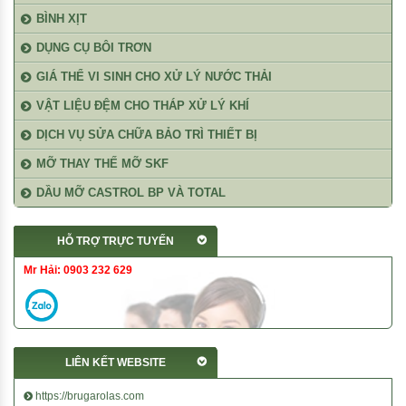
BÌNH XỊT
DỤNG CỤ BÔI TRƠN
GIÁ THỂ VI SINH CHO XỬ LÝ NƯỚC THẢI
VẬT LIỆU ĐỆM CHO THÁP XỬ LÝ KHÍ
DỊCH VỤ SỬA CHỮA BẢO TRÌ THIẾT BỊ
MỠ THAY THẾ MỠ SKF
DẦU MỠ CASTROL BP VÀ TOTAL
HỖ TRỢ TRỰC TUYẾN
Mr Hải: 0903 232 629
LIÊN KẾT WEBSITE
https://brugarolas.com