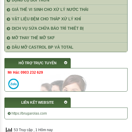
DỤNG CỤ BÔI TRƠN
GIÁ THỂ VI SINH CHO XỬ LÝ NƯỚC THẢI
VẬT LIỆU ĐỆM CHO THÁP XỬ LÝ KHÍ
DỊCH VỤ SỬA CHỮA BẢO TRÌ THIẾT BỊ
MỠ THAY THẾ MỠ SKF
DẦU MỠ CASTROL BP VÀ TOTAL
HỖ TRỢ TRỰC TUYẾN
Mr Hải: 0903 232 629
LIÊN KẾT WEBSITE
https://brugarolas.com
53 Truy cập
, 1 Hôm nay