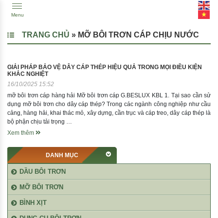
Menu
TRANG CHỦ
»
MỠ BÔI TRƠN CÁP CHỊU NƯỚC
GIẢI PHÁP BẢO VỆ DÂY CÁP THÉP HIỆU QUẢ TRONG MỌI ĐIỀU KIỆN
KHẮC NGHIỆT
16/10/2025 15:52
mỡ bôi trơn cáp hàng hải Mỡ bôi trơn cáp G.BESLUX KBL 1. Tại sao cần sử
dụng mỡ bôi trơn cho dây cáp thép? Trong các ngành công nghiệp như cầu
cảng, hàng hải, khai thác mỏ, xây dựng, cần trục và cáp treo, dây cáp thép là
bộ phận chịu tải trọng …
Xem thêm
DANH MỤC
DẦU BÔI TRƠN
MỠ BÔI TRƠN
BÌNH XỊT