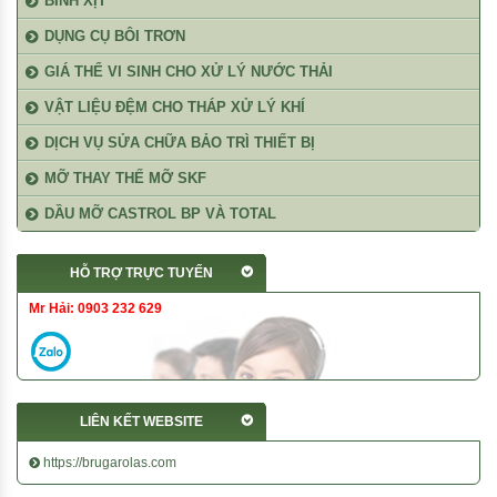
BÌNH XỊT
DỤNG CỤ BÔI TRƠN
GIÁ THỂ VI SINH CHO XỬ LÝ NƯỚC THẢI
VẬT LIỆU ĐỆM CHO THÁP XỬ LÝ KHÍ
DỊCH VỤ SỬA CHỮA BẢO TRÌ THIẾT BỊ
MỠ THAY THẾ MỠ SKF
DẦU MỠ CASTROL BP VÀ TOTAL
HỖ TRỢ TRỰC TUYẾN
Mr Hải: 0903 232 629
LIÊN KẾT WEBSITE
https://brugarolas.com