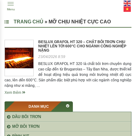
Menu
TRANG CHỦ
»
MỠ CHỊU NHIỆT CỰC CAO
BESLUX GRAFOL HT 320 – CHẤT BÔI TRƠN CHỊU
NHIỆT LÊN TỚI 600°C CHO NGÀNH CÔNG NGHIỆP
NẶNG
23/04/2026 8:59
BESLUX GRAFOL HT 320 là chất bôi trơn chuyên dụng
cao cấp đến từ Brugarolas – Tây Ban Nha, được thiết kế
để hoạt động hiệu quả trong môi trường nhiệt độ cực
cao, lên đến 600°C. Sản phẩm đặc biệt phù hợp với các ngành công nghiệp
nặng như xi măng, …
Xem thêm
DANH MỤC
DẦU BÔI TRƠN
MỠ BÔI TRƠN