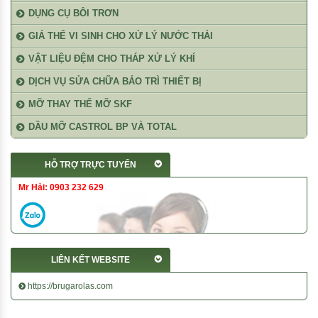
DỤNG CỤ BÔI TRƠN
GIÁ THỂ VI SINH CHO XỬ LÝ NƯỚC THẢI
VẬT LIỆU ĐỆM CHO THÁP XỬ LÝ KHÍ
DỊCH VỤ SỬA CHỮA BẢO TRÌ THIẾT BỊ
MỠ THAY THẾ MỠ SKF
DẦU MỠ CASTROL BP VÀ TOTAL
HỖ TRỢ TRỰC TUYẾN
Mr Hải: 0903 232 629
LIÊN KẾT WEBSITE
https://brugarolas.com