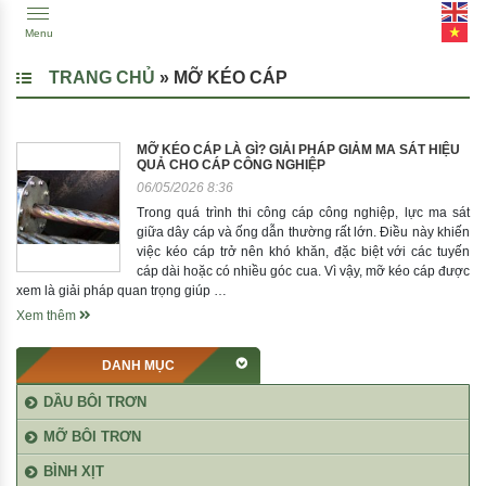
Menu
TRANG CHỦ
»
MỠ KÉO CÁP
MỠ KÉO CÁP LÀ GÌ? GIẢI PHÁP GIẢM MA SÁT HIỆU
QUẢ CHO CÁP CÔNG NGHIỆP
06/05/2026 8:36
Trong quá trình thi công cáp công nghiệp, lực ma sát
giữa dây cáp và ống dẫn thường rất lớn. Điều này khiến
việc kéo cáp trở nên khó khăn, đặc biệt với các tuyến
cáp dài hoặc có nhiều góc cua. Vì vậy, mỡ kéo cáp được
xem là giải pháp quan trọng giúp …
Xem thêm
DANH MỤC
DẦU BÔI TRƠN
MỠ BÔI TRƠN
BÌNH XỊT