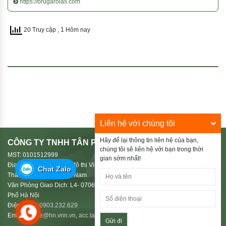
https://brugarolas.com
20 Truy cập
, 1 Hôm nay
Liên hệ với chúng tôi
Hãy để lại thông tin liên hệ của bạn,
CÔNG TY TNHH TÂN PHÚ HIẾU
chúng tôi sẽ liên hệ với bạn trong thời
MST: 0101512999
gian sớm nhất!
Địa Chỉ: HD03-38, Khu đô thị Vinhomes Riverside 2, Phường Phúc Lợi,
Chat Zalo
Thành Phố Hà Nội, Việt Nam
Văn Phòng Giao Dịch: L4- 0706 Le Grand Jardin, Phường Phúc Lợi, Thành
Phố Hà Nội
Điện Thoại:
0903.232.629
Email:
shuttle@hn.vnn.vn
,
acc.tanphuhieu@gmail.com