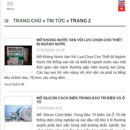
Menu
TRANG CHỦ
»
TIN TỨC
»
TRANG 2
MỠ KHÁNG NƯỚC VAN VÒI LỰA CHỌN CHO THIẾT
BỊ NGÀNH NƯỚC
17/07/2026 10:19
Mỡ Kháng Nước Van Vòi Lựa Chọn Cho Thiết Bị Ngành
Nước Hệ thống van vòi và thiết bị ngành nước sau một
thời gian vận hành thường gặp hiện tượng kẹt cứng.
Các tay van trở nên nặng nề, khó vặn và phát ra tiếng
kêu rít khó chịu. Tệ hơn, các vòng đệm …
Xem thêm
MỠ SILICON CÁCH ĐIỆN TRONG BẢO TRÌ ĐIỆN VÀ Ô
TÔ
17/07/2026 9:51
Mỡ Silicon Cách Điện Trong Bảo Trì Điện Và Ô Tô Hệ
thống điện công nghiệp và các đầu nối trên ô tô thường
xuyên phải làm việc trong môi trường khắc nghiệt. Sự