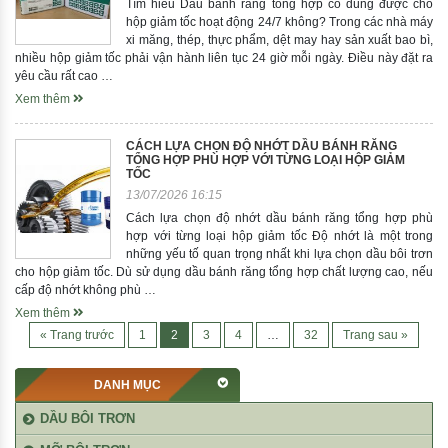
Tìm hiểu Dầu bánh răng tổng hợp có dùng được cho
hộp giảm tốc hoạt động 24/7 không? Trong các nhà máy
xi măng, thép, thực phẩm, dệt may hay sản xuất bao bì,
nhiều hộp giảm tốc phải vận hành liên tục 24 giờ mỗi ngày. Điều này đặt ra
yêu cầu rất cao …
Xem thêm
CÁCH LỰA CHỌN ĐỘ NHỚT DẦU BÁNH RĂNG
TỔNG HỢP PHÙ HỢP VỚI TỪNG LOẠI HỘP GIẢM
TỐC
13/07/2026 16:15
Cách lựa chọn độ nhớt dầu bánh răng tổng hợp phù
hợp với từng loại hộp giảm tốc Độ nhớt là một trong
những yếu tố quan trọng nhất khi lựa chọn dầu bôi trơn
cho hộp giảm tốc. Dù sử dụng dầu bánh răng tổng hợp chất lượng cao, nếu
cấp độ nhớt không phù …
Xem thêm
« Trang trước
1
2
3
4
…
32
Trang sau »
DANH MỤC
DẦU BÔI TRƠN