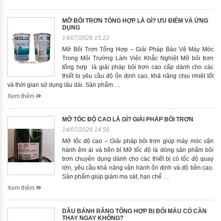
MỠ BÔI TRƠN TỔNG HỢP LÀ GÌ? ƯU ĐIỂM VÀ ỨNG
DỤNG
14/07/2026 15:22
Mỡ Bôi Trơn Tổng Hợp – Giải Pháp Bảo Vệ Máy Móc
Trong Môi Trường Làm Việc Khắc Nghiệt Mỡ bôi trơn
tổng hợp là giải pháp bôi trơn cao cấp dành cho các
thiết bị yêu cầu độ ổn định cao, khả năng chịu nhiệt tốt
và thời gian sử dụng lâu dài. Sản phẩm …
Xem thêm
MỠ TỐC ĐỘ CAO LÀ GÌ? GIẢI PHÁP BÔI TRƠN
14/07/2026 14:59
Mỡ tốc độ cao – Giải pháp bôi trơn giúp máy móc vận
hành êm ái và bền bỉ Mỡ tốc độ là dòng sản phẩm bôi
trơn chuyên dụng dành cho các thiết bị có tốc độ quay
lớn, yêu cầu khả năng vận hành ổn định và độ bền cao.
Sản phẩm giúp giảm ma sát, hạn chế …
Xem thêm
DẦU BÁNH RĂNG TỔNG HỢP BỊ ĐỔI MÀU CÓ CẦN
THAY NGAY KHÔNG?