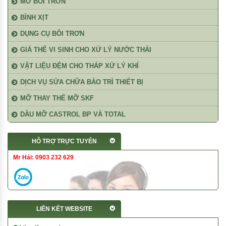
MỠ BÔI TRƠN
BÌNH XỊT
DỤNG CỤ BÔI TRƠN
GIÁ THỂ VI SINH CHO XỬ LÝ NƯỚC THẢI
VẬT LIỆU ĐỆM CHO THÁP XỬ LÝ KHÍ
DỊCH VỤ SỬA CHỮA BẢO TRÌ THIẾT BỊ
MỠ THAY THẾ MỠ SKF
DẦU MỠ CASTROL BP VÀ TOTAL
HỖ TRỢ TRỰC TUYẾN
Mr Hải: 0903 232 629
LIÊN KẾT WEBSITE