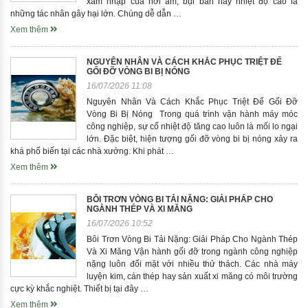
xâm nhập của hơi ẩm, bụi bẩn hay nhiệt độ cao là
những tác nhân gây hại lớn. Chúng dễ dẫn …
Xem thêm
NGUYÊN NHÂN VÀ CÁCH KHẮC PHỤC TRIỆT ĐỂ
GỐI ĐỠ VÒNG BI BỊ NÓNG
16/07/2026 11:08
Nguyên Nhân Và Cách Khắc Phục Triệt Để Gối Đỡ
Vòng Bi Bị Nóng Trong quá trình vận hành máy móc
công nghiệp, sự cố nhiệt độ tăng cao luôn là mối lo ngại
lớn. Đặc biệt, hiện tượng gối đỡ vòng bi bị nóng xảy ra
khá phổ biến tại các nhà xưởng. Khi phát …
Xem thêm
BÔI TRƠN VÒNG BI TẢI NẶNG: GIẢI PHÁP CHO
NGÀNH THÉP VÀ XI MĂNG
16/07/2026 10:52
Bôi Trơn Vòng Bi Tải Nặng: Giải Pháp Cho Ngành Thép
Và Xi Măng Vận hành gối đỡ trong ngành công nghiệp
nặng luôn đối mặt với nhiều thử thách. Các nhà máy
luyện kim, cán thép hay sản xuất xi măng có môi trường
cực kỳ khắc nghiệt. Thiết bị tại đây …
Xem thêm