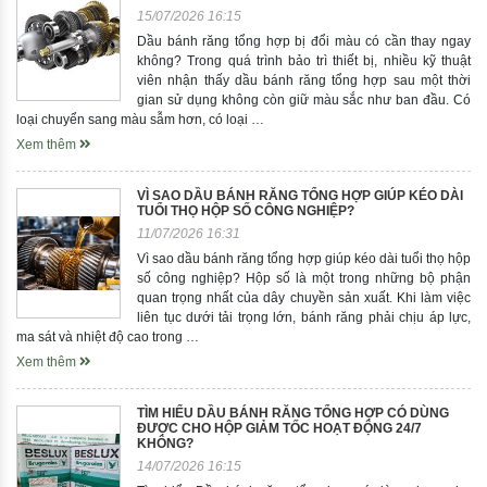
15/07/2026 16:15
Dầu bánh răng tổng hợp bị đổi màu có cần thay ngay
không? Trong quá trình bảo trì thiết bị, nhiều kỹ thuật
viên nhận thấy dầu bánh răng tổng hợp sau một thời
gian sử dụng không còn giữ màu sắc như ban đầu. Có
loại chuyển sang màu sẫm hơn, có loại …
Xem thêm
VÌ SAO DẦU BÁNH RĂNG TỔNG HỢP GIÚP KÉO DÀI
TUỔI THỌ HỘP SỐ CÔNG NGHIỆP?
11/07/2026 16:31
Vì sao dầu bánh răng tổng hợp giúp kéo dài tuổi thọ hộp
số công nghiệp? Hộp số là một trong những bộ phận
quan trọng nhất của dây chuyền sản xuất. Khi làm việc
liên tục dưới tải trọng lớn, bánh răng phải chịu áp lực,
ma sát và nhiệt độ cao trong …
Xem thêm
TÌM HIỂU DẦU BÁNH RĂNG TỔNG HỢP CÓ DÙNG
ĐƯỢC CHO HỘP GIẢM TỐC HOẠT ĐỘNG 24/7
KHÔNG?
14/07/2026 16:15