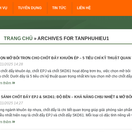
H VỤ
TUYỂN DỤNG
TIN TỨC
LIÊN HỆ
TRANG CHỦ
»
ARCHIVES FOR TANPHUHIEU1
ỌN MỠ BÔI TRƠN CHO CHỐT ĐẨY KHUÔN ÉP – 5 TIÊU CHÍ KỸ THUẬT QUA
/11/2025 14:28
chốt đẩy khuôn ép, chốt EPJ và chốt SKD61 hoạt động trơn tru, việc chọn mỡ bôi 
u chốt. Dưới đây là 5 tiêu chí kỹ thuật quan trọng nhất khi lựa chọn mỡ cho chốt đẩ
m thêm
 SÁNH CHỐT ĐẨY EPJ & SKD61: ĐỘ BỀN – KHẢ NĂNG CHỊU NHIỆT & MỠ BÔ
/11/2025 14:27
ng ngành khuôn ép nhựa, chốt đẩy là chi tiết quan trọng giúp giải phóng sản phẩ
ều nhất hiện nay là chốt đẩy EPJ và chốt đẩy SKD61. Mỗi loại có đặc tính riêng về 
m thêm