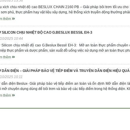
/10/2025 13:56
u xích chịu nhiệt độ cao BESLUX CHAIN 2160 PB – Giải pháp bôi trơn tối ưu cho 
 sơn phủ, thực phẩm hay vật liệu xây dựng, hệ thống xích truyền động thường phải 
m thêm
 SILICON CHỊU NHIỆT ĐỘ CAO G.BESLUX BESSIL EH-3
/10/2025 10:44
 Silicon chịu nhiệt độ cao G.Beslux Bessil EH-3: Mỡ an toàn thực phẩm chuyên d
hiệp thực phẩm và dược phẩm, sản xuất đồ uống việc sử dụng mỡ an toàn thực ph
m thêm
 DẪN ĐIỆN – GIẢI PHÁP BẢO VỆ TIẾP ĐIỂM VÀ TRUYỀN DẪN ĐIỆN HIỆU QUẢ
/10/2025 10:11
 dẫn điện Beslux- Giải pháp bảo vệ tiếp điểm an toàn và ổn định Mỡ dẫn điện là 
i mỡ chuyên dụng dùng để bôi trơn và bảo vệ các tiếp điểm trong hệ thống điện. 
m thêm