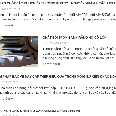
 SAO CHỐT ĐẨY KHUÔN ÉP THƯỜNG BỊ KẸT? 5 NGUYÊN NHÂN & CÁCH XỬ L
/11/2025 14:26
ng hệ thống khuôn ép nhựa, chốt đẩy khuôn ép, chốt đẩy EPJ, chốt đẩy SKD61 là nh
u ma sát lớn. Khi chốt đẩy bị kẹt, toàn bộ chu kỳ ép bị dừng lại, gây méo sản phẩ
m thêm
CHẤT BÔI TRƠN BÁNH RĂNG HỞ CỠ LỚN
20/10/2025 15:50
1. Bánh răng hở là gì? Bánh răng hở là các hệ thốn
động bên ngoài mà có hoặc không có hộp che kín.
các ứng dụng chịu tải nặng, tốc độ chậm và đòi hỏi
Xem thêm
ẢI PHÁP BẢO VỆ DÂY CÁP THÉP HIỆU QUẢ TRONG MỌI ĐIỀU KIỆN KHẮC NG
/10/2025 15:52
 bôi trơn cáp hàng hải Mỡ bôi trơn cáp G.BESLUX KBL 1. Tại sao cần sử dụng m
g nghiệp như cầu cảng, hàng hải, khai thác mỏ, xây dựng, cần trục và cáp treo, dâ
m thêm
U XÍCH CHỊU NHIỆT ĐỘ CAO BESLUX CHAIN 2160 PB