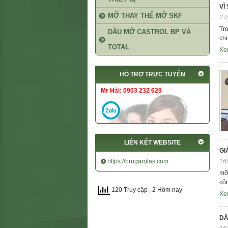
VÌ
MỠ THAY THẾ MỠ SKF
27
Tro
DẦU MỠ CASTROL BP VÀ
chị
TOTAL
Xe
HỖ TRỢ TRỰC TUYẾN
Mr Hải: 0903 232 629
LIÊN KẾT WEBSITE
GI
https://brugarolas.com
16
mỡ
côn
120 Truy cập
, 2 Hôm nay
Xe
DẦ