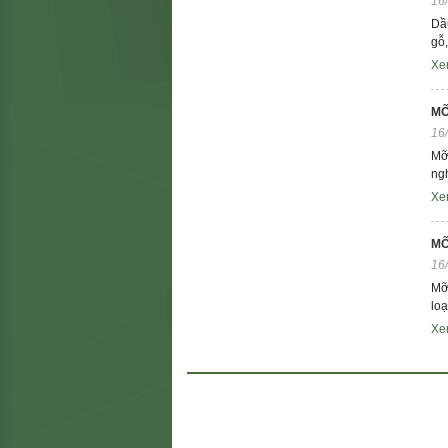
16
Dầ
gỗ,
Xe
MỠ
16
Mỡ
ng
Xe
MỠ
16
Mỡ
loạ
Xe