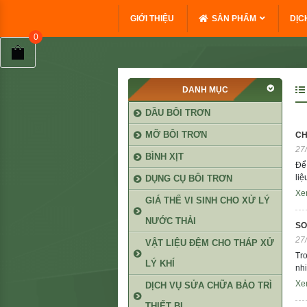
GIỚI THIỆU
SẢN PHẨM
DỊC
DANH MỤC
DẦU BÔI TRƠN
MỠ BÔI TRƠN
CH
27
BÌNH XỊT
Để 
liệ
DỤNG CỤ BÔI TRƠN
Xe
GIÁ THỂ VI SINH CHO XỬ LÝ
NƯỚC THẢI
SO
27
VẬT LIỆU ĐỆM CHO THÁP XỬ
Tro
LÝ KHÍ
nhi
Xe
DỊCH VỤ SỬA CHỮA BẢO TRÌ
THIẾT BỊ