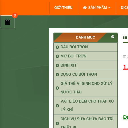
GIỚI THIỆU
SẢN PHẨM
DỊC
DANH MỤC
DẦU BÔI TRƠN
MỠ BÔI TRƠN
3
BÌNH XỊT
1
DỤNG CỤ BÔI TRƠN
GIÁ THỂ VI SINH CHO XỬ LÝ
NƯỚC THẢI
VẬT LIỆU ĐỆM CHO THÁP XỬ
LÝ KHÍ
Đ
DỊCH VỤ SỬA CHỮA BẢO TRÌ
THIẾT BỊ