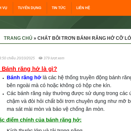
H VỤ
TUYỂN DỤNG
TIN TỨC
LIÊN HỆ
TRANG CHỦ
»
CHẤT BÔI TRƠN BÁNH RĂNG HỞ CỠ L
:50 chiều 20/10/2025
379 lượt xem
. Bánh răng hở là gì?
Bánh răng hở
là các hệ thống truyền động bánh răn
bên ngoài mà có hoặc không có hộp che kín.
Các bánh răng này thường được sử dụng trong các ứn
chậm và đòi hỏi chất bôi trơn chuyên dụng như mỡ b
ma sát mài mòn và bảo vệ chống ăn mòn.
ặc điểm chính của bánh răng hở:
Kích thước lớn và tải trọng nặng