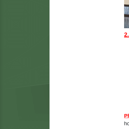
2
P
ho