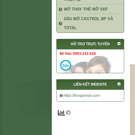
MỠ THAY THẾ MỠ SKF
DẦU MỠ CASTROL BP VÀ
TOTAL
HỖ TRỢ TRỰC TUYẾN
Mr Hải: 0903 232 629
LIÊN KẾT WEBSITE
https://brugarolas.com