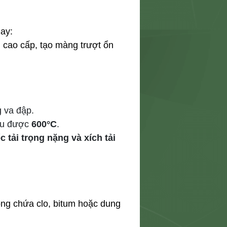
uay
:
n cao cấp, tạo màng trượt ổn
g va đập.
ịu được
600°C
.
 tải trọng nặng và xích tải
ông chứa clo, bitum hoặc dung