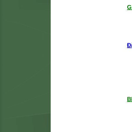
G
Đ
B