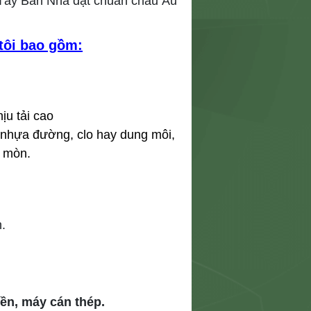
 Tây Ban Nha đạt chuẩn châu Âu
tôi bao gồm:
ịu tải cao
 nhựa đường, clo hay dung môi,
i mòn.
.
ền, máy cán thép.