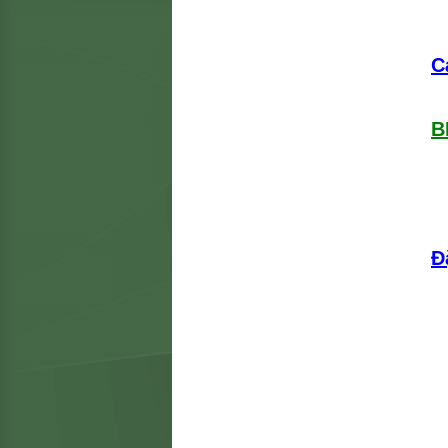
C
B
Đ