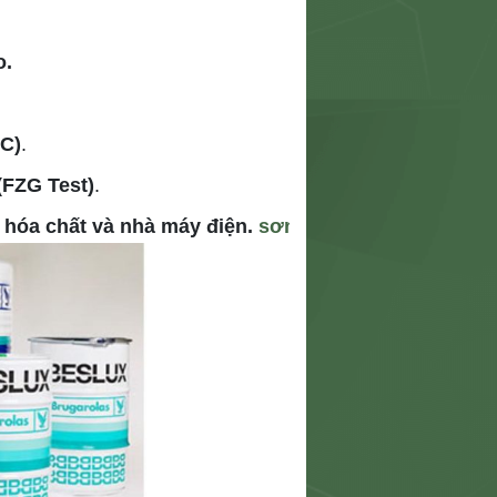
o.
°C)
.
(FZG Test)
.
 hóa chất và nhà máy điện. 
sơn xe