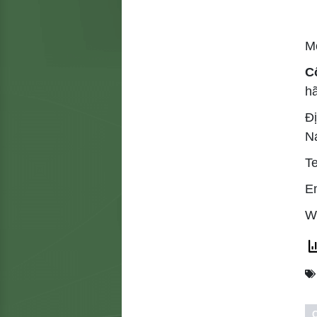
Mọ
C
h
Đị
N
T
E
W