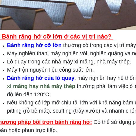
. Bánh răng hở cỡ lớn ở các vị trí nào?
Bánh răng hở cỡ lớn
thường có trong các vị trí máy
Máy nghiền than, máy nghiền vôi, nghiền quặng và n
Lò quay trong các nhà máy xi măng, nhà máy thép.
Máy trộn nguyên liệu công suất lớn.
Bánh răng hở của lò quay
, máy nghiền hay hệ thốn
xi măng hay nhà máy thép
thường phải làm việc ở á
độ lên đến 120°C.
Nếu không có lớp mỡ chịu tải lớn với khả năng bám d
pitting (rỗ bề mặt), scuffing (trầy xước) và nhanh ch
hương pháp bôi trơn bánh răng hở
:
Có thể sử dụng 
àn hoặc phun trực tiếp.