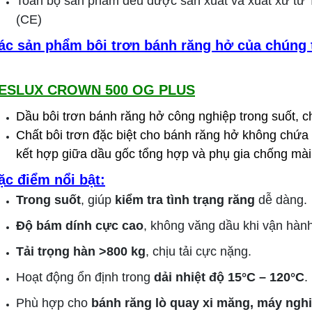
Toàn bộ sản phẩm đều được sản xuất và xuất xứ từ
(CE)
ác sản phẩm bôi trơn bánh răng hở của chúng 
ESLUX CROWN 500 OG PLUS
Dầu bôi trơn bánh răng hở công nghiệp trong suốt, ch
Chất bôi trơn đặc biệt cho bánh răng hở không chứa
kết hợp giữa dầu gốc tổng hợp và phụ gia chống mà
ặc điểm nổi bật:
Trong suốt
, giúp
kiểm tra tình trạng răng
dễ dàng.
Độ bám dính cực cao
, không văng dầu khi vận hành
Tải trọng hàn >800 kg
, chịu tải cực nặng.
Hoạt động ổn định trong
dải nhiệt độ 15°C – 120°C
.
Phù hợp cho
bánh răng lò quay xi măng, máy nghi