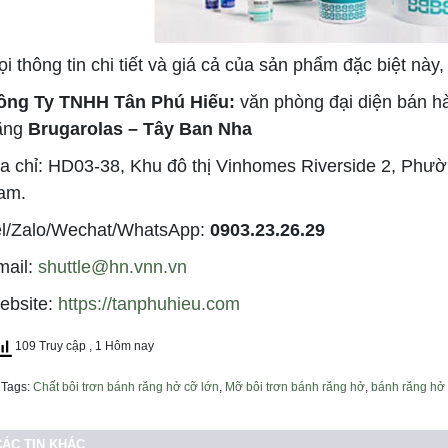
i thông tin chi tiết và giá cả của sản phẩm đặc biệt này
ông Ty TNHH Tân Phú Hiếu
:
văn phòng đại diện bán hà
ãng
Brugarolas – Tây Ban Nha
a chỉ: HD03-38, Khu đô thị Vinhomes Riverside 2, Phườ
am.
el/Zalo/Wechat/WhatsApp:
0903
.
23
.
26
.
29
mail:
shuttle@hn.vnn.vn
ebsite:
https://tanphuhieu.com
109 Truy cập
, 1 Hôm nay
Tags:
Chất bôi trơn bánh răng hở cỡ lớn
,
Mỡ bôi trơn bánh răng hở
,
bánh răng hở 
CÁC TIN KHÁC