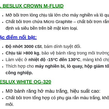
. BESLUX CROWN M-FLUID
Mỡ bôi trơn lỏng chịu tải lớn cho máy nghiền và lò q
Chất bôi trơn chứa Micro Graphite – chất bôi trơn rắ
định và siêu bền trên bề mặt kim loại.
ặc điểm nổi bật:
Độ nhớt 3000 cSt
, bám dính tuyệt đối.
Chịu tải >800 kg
, bảo vệ bánh răng trong môi trườn
Làm việc ở
nhiệt độ -15°C đến 130°C
, màng khô ch
Thích hợp cho
máy nghiền bi, lò quay, hộp giảm tốc
công nghiệp.
ESLUX WHITE OG-320
Mỡ bánh răng hở màu trắng, hiệu suất cao:
Chất bôi trơn tổng hợp có phụ gia rắn màu trắng, kh
môi.