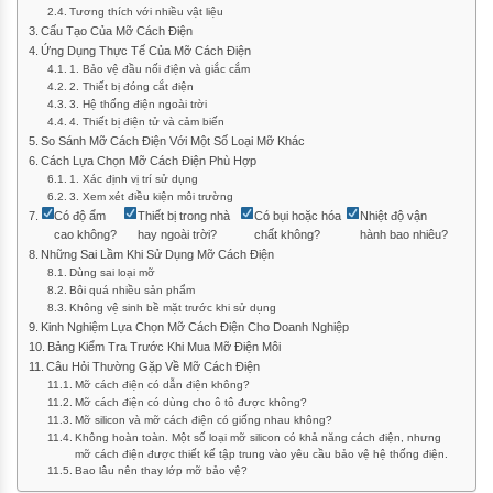
Tương thích với nhiều vật liệu
Cấu Tạo Của Mỡ Cách Điện
Ứng Dụng Thực Tế Của Mỡ Cách Điện
1. Bảo vệ đầu nối điện và giắc cắm
2. Thiết bị đóng cắt điện
3. Hệ thống điện ngoài trời
4. Thiết bị điện tử và cảm biến
So Sánh Mỡ Cách Điện Với Một Số Loại Mỡ Khác
Cách Lựa Chọn Mỡ Cách Điện Phù Hợp
1. Xác định vị trí sử dụng
3. Xem xét điều kiện môi trường
Có độ ẩm
Thiết bị trong nhà
Có bụi hoặc hóa
Nhiệt độ vận
cao không?
hay ngoài trời?
chất không?
hành bao nhiêu?
Những Sai Lầm Khi Sử Dụng Mỡ Cách Điện
Dùng sai loại mỡ
Bôi quá nhiều sản phẩm
Không vệ sinh bề mặt trước khi sử dụng
Kinh Nghiệm Lựa Chọn Mỡ Cách Điện Cho Doanh Nghiệp
Bảng Kiểm Tra Trước Khi Mua Mỡ Điện Môi
Câu Hỏi Thường Gặp Về Mỡ Cách Điện
Mỡ cách điện có dẫn điện không?
Mỡ cách điện có dùng cho ô tô được không?
Mỡ silicon và mỡ cách điện có giống nhau không?
Không hoàn toàn. Một số loại mỡ silicon có khả năng cách điện, nhưng
mỡ cách điện được thiết kế tập trung vào yêu cầu bảo vệ hệ thống điện.
Bao lâu nên thay lớp mỡ bảo vệ?