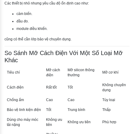
Các thiết bị nhỏ nhưng yêu cầu độ ổn định cao như:
cảm biến.
đầu đo.
module điều khiển.
cũng có thể cần lớp bảo vệ chuyên dụng.
So Sánh Mỡ Cách Điện Với Một Số Loại Mỡ
Khác
Mỡ cách
Mỡ silicon thông
Tiêu chí
Mỡ cơ khí
điện
thường
Không chuyên
Cách điện
Rất tốt
Tốt
dụng
Chống ẩm
Cao
Cao
Tùy loại
Bảo vệ linh kiện điện
Tốt
Trung bình
Thấp
Dùng cho máy móc
Không ưu
Không ưu tiên
Phù hợp
tải nặng
tiên