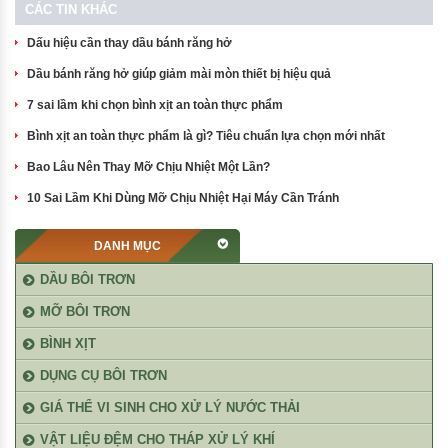
CÁC TIN KHÁC
Dấu hiệu cần thay dầu bánh răng hở
Dầu bánh răng hở giúp giảm mài mòn thiết bị hiệu quả
7 sai lầm khi chọn bình xịt an toàn thực phẩm
Bình xịt an toàn thực phẩm là gì? Tiêu chuẩn lựa chọn mới nhất
Bao Lâu Nên Thay Mỡ Chịu Nhiệt Một Lần?
10 Sai Lầm Khi Dùng Mỡ Chịu Nhiệt Hại Máy Cần Tránh
DANH MỤC
DẦU BÔI TRƠN
MỠ BÔI TRƠN
BÌNH XỊT
DỤNG CỤ BÔI TRƠN
GIÁ THỂ VI SINH CHO XỬ LÝ NƯỚC THẢI
VẬT LIỆU ĐỆM CHO THÁP XỬ LÝ KHÍ