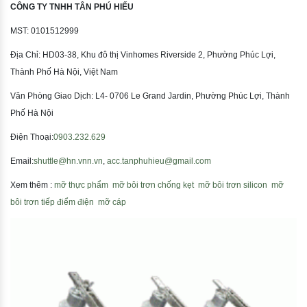
CÔNG TY TNHH TÂN PHÚ HIẾU
MST: 0101512999
Địa Chỉ: HD03-38, Khu đô thị Vinhomes Riverside 2, Phường Phúc Lợi,
Thành Phố Hà Nội, Việt Nam
Văn Phòng Giao Dịch: L4- 0706 Le Grand Jardin, Phường Phúc Lợi, Thành
Phố Hà Nội
Điện Thoại:
0903.232.629
Email:
shuttle@hn.vnn.vn
,
acc.tanphuhieu@gmail.com
Xem thêm :
mỡ thực phẩm
mỡ bôi trơn chống kẹt
mỡ bôi trơn silicon
mỡ
bôi trơn tiếp điểm điện
mỡ cáp