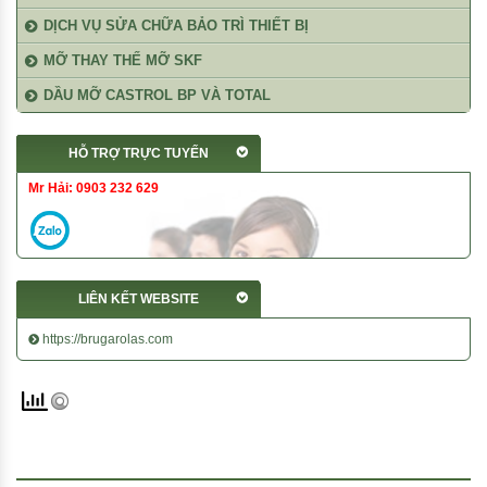
DỊCH VỤ SỬA CHỮA BẢO TRÌ THIẾT BỊ
MỠ THAY THẾ MỠ SKF
DẦU MỠ CASTROL BP VÀ TOTAL
HỖ TRỢ TRỰC TUYẾN
Mr Hải: 0903 232 629
LIÊN KẾT WEBSITE
https://brugarolas.com