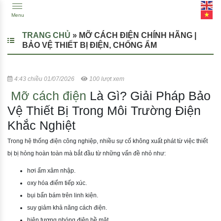
Menu
TRANG CHỦ
»
MỠ CÁCH ĐIỆN CHÍNH HÃNG |
BẢO VỆ THIẾT BỊ ĐIỆN, CHỐNG ẨM
4:43 chiều 01/07/2026
100 lượt xem
Mỡ cách điện
Là Gì? Giải Pháp Bảo
Vệ Thiết Bị Trong Môi Trường Điện
Khắc Nghiệt
Trong hệ thống điện công nghiệp, nhiều sự cố không xuất phát từ việc thiết
bị bị hỏng hoàn toàn mà bắt đầu từ những vấn đề nhỏ như:
hơi ẩm xâm nhập.
oxy hóa điểm tiếp xúc.
bụi bẩn bám trên linh kiện.
suy giảm khả năng cách điện.
hiện tượng phóng điện bề mặt.