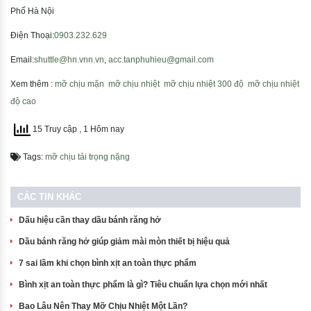
Phố Hà Nội
Điện Thoại:
0903.232.629
Email:
shuttle@hn.vnn.vn
,
acc.tanphuhieu@gmail.com
Xem thêm :
mỡ chịu mặn
mỡ chịu nhiệt
mỡ chịu nhiệt 300 độ
mỡ chịu nhiệt
độ cao
15 Truy cập
, 1 Hôm nay
Tags:
mỡ chịu tải trọng nặng
CÁC TIN KHÁC
Dấu hiệu cần thay dầu bánh răng hở
Dầu bánh răng hở giúp giảm mài mòn thiết bị hiệu quả
7 sai lầm khi chọn bình xịt an toàn thực phẩm
Bình xịt an toàn thực phẩm là gì? Tiêu chuẩn lựa chọn mới nhất
Bao Lâu Nên Thay Mỡ Chịu Nhiệt Một Lần?