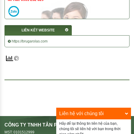
LIÊN KẾT WEBSITE
https://brugarolas.com
Liên hệ với chúng tôi
Hãy để lại thông tin liên hệ của bạn,
CÔNG TY TNHH TÂN PHÚ HIẾU
chúng tôi sẽ liên hệ với bạn trong thời
MST: 0101512999