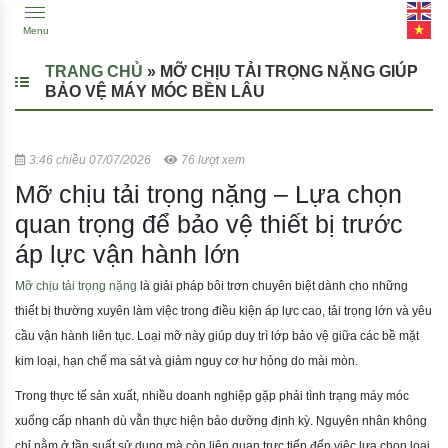
Menu
TRANG CHỦ
»
MỠ CHỊU TẢI TRỌNG NẶNG GIÚP
BẢO VỆ MÁY MÓC BỀN LÂU
3:46 chiều 07/07/2026
76 lượt xem
Mỡ chịu tải trọng nặng – Lựa chọn
quan trọng để bảo vệ thiết bị trước
áp lực vận hành lớn
Mỡ chịu tải trọng nặng
là giải pháp bôi trơn chuyên biệt dành cho những
thiết bị thường xuyên làm việc trong điều kiện áp lực cao, tải trọng lớn và yêu
cầu vận hành liên tục. Loại mỡ này giúp duy trì lớp bảo vệ giữa các bề mặt
kim loại, hạn chế ma sát và giảm nguy cơ hư hỏng do mài mòn.
Trong thực tế sản xuất, nhiều doanh nghiệp gặp phải tình trạng máy móc
xuống cấp nhanh dù vẫn thực hiện bảo dưỡng định kỳ. Nguyên nhân không
chỉ nằm ở tần suất sử dụng mà còn liên quan trực tiếp đến việc lựa chọn loại