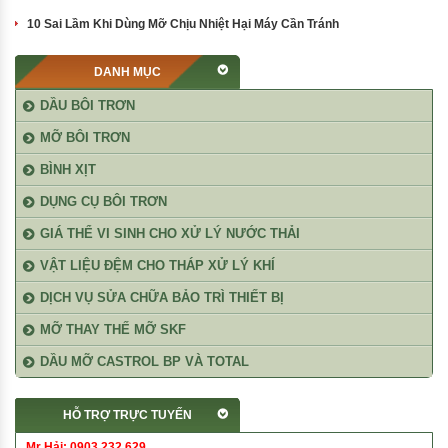
10 Sai Lầm Khi Dùng Mỡ Chịu Nhiệt Hại Máy Cần Tránh
DANH MỤC
DẦU BÔI TRƠN
MỠ BÔI TRƠN
BÌNH XỊT
DỤNG CỤ BÔI TRƠN
GIÁ THỂ VI SINH CHO XỬ LÝ NƯỚC THẢI
VẬT LIỆU ĐỆM CHO THÁP XỬ LÝ KHÍ
DỊCH VỤ SỬA CHỮA BẢO TRÌ THIẾT BỊ
MỠ THAY THẾ MỠ SKF
DẦU MỠ CASTROL BP VÀ TOTAL
HỖ TRỢ TRỰC TUYẾN
Mr Hải: 0903 232 629