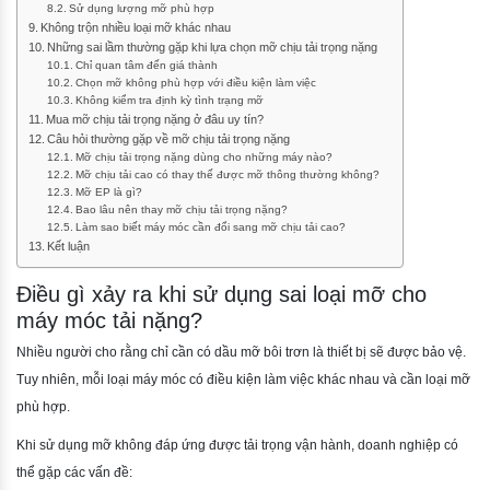
Sử dụng lượng mỡ phù hợp
Không trộn nhiều loại mỡ khác nhau
Những sai lầm thường gặp khi lựa chọn mỡ chịu tải trọng nặng
Chỉ quan tâm đến giá thành
Chọn mỡ không phù hợp với điều kiện làm việc
Không kiểm tra định kỳ tình trạng mỡ
Mua mỡ chịu tải trọng nặng ở đâu uy tín?
Câu hỏi thường gặp về mỡ chịu tải trọng nặng
Mỡ chịu tải trọng nặng dùng cho những máy nào?
Mỡ chịu tải cao có thay thế được mỡ thông thường không?
Mỡ EP là gì?
Bao lâu nên thay mỡ chịu tải trọng nặng?
Làm sao biết máy móc cần đổi sang mỡ chịu tải cao?
Kết luận
Điều gì xảy ra khi sử dụng sai loại mỡ cho
máy móc tải nặng?
Nhiều người cho rằng chỉ cần có dầu mỡ bôi trơn là thiết bị sẽ được bảo vệ.
Tuy nhiên, mỗi loại máy móc có điều kiện làm việc khác nhau và cần loại mỡ
phù hợp.
Khi sử dụng mỡ không đáp ứng được tải trọng vận hành, doanh nghiệp có
thể gặp các vấn đề: