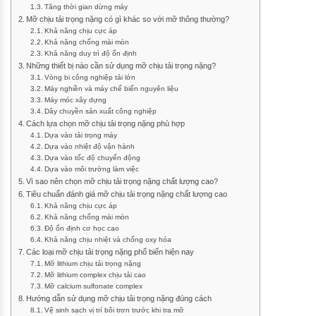
Tăng thời gian dừng máy
Mỡ chịu tải trọng nặng có gì khác so với mỡ thông thường?
Khả năng chịu cực áp
Khả năng chống mài mòn
Khả năng duy trì độ ổn định
Những thiết bị nào cần sử dụng mỡ chịu tải trọng nặng?
Vòng bi công nghiệp tải lớn
Máy nghiền và máy chế biến nguyên liệu
Máy móc xây dựng
Dây chuyền sản xuất công nghiệp
Cách lựa chọn mỡ chịu tải trọng nặng phù hợp
Dựa vào tải trọng máy
Dựa vào nhiệt độ vận hành
Dựa vào tốc độ chuyển động
Dựa vào môi trường làm việc
Vì sao nên chọn mỡ chịu tải trọng nặng chất lượng cao?
Tiêu chuẩn đánh giá mỡ chịu tải trọng nặng chất lượng cao
Khả năng chịu cực áp
Khả năng chống mài mòn
Độ ổn định cơ học cao
Khả năng chịu nhiệt và chống oxy hóa
Các loại mỡ chịu tải trọng nặng phổ biến hiện nay
Mỡ lithium chịu tải trọng nặng
Mỡ lithium complex chịu tải cao
Mỡ calcium sulfonate complex
Hướng dẫn sử dụng mỡ chịu tải trọng nặng đúng cách
Vệ sinh sạch vị trí bôi trơn trước khi tra mỡ