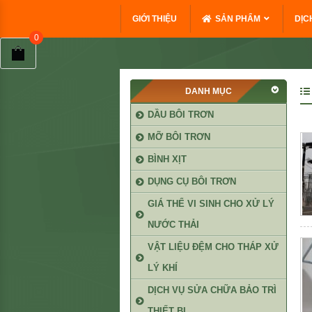
GIỚI THIỆU
SẢN PHẨM
DỊC
DANH MỤC
DẦU BÔI TRƠN
MỠ BÔI TRƠN
BÌNH XỊT
DỤNG CỤ BÔI TRƠN
GIÁ THỂ VI SINH CHO XỬ LÝ
NƯỚC THẢI
VẬT LIỆU ĐỆM CHO THÁP XỬ
LÝ KHÍ
DỊCH VỤ SỬA CHỮA BẢO TRÌ
THIẾT BỊ