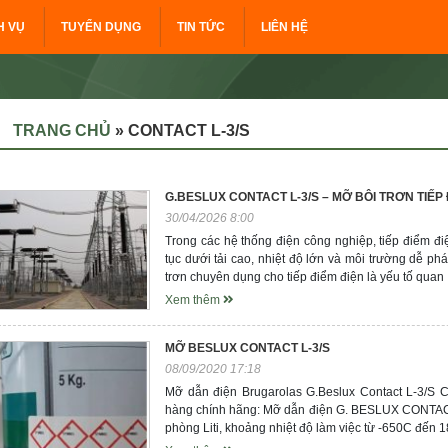
H VỤ
TUYỂN DỤNG
TIN TỨC
LIÊN HỆ
TRANG CHỦ
»
CONTACT L-3/S
G.BESLUX CONTACT L-3/S – MỠ BÔI TRƠN TIẾP
30/04/2026 8:00
Trong các hệ thống điện công nghiệp, tiếp điểm đ
tục dưới tải cao, nhiệt độ lớn và môi trường dễ phá
trơn chuyên dụng cho tiếp điểm điện là yếu tố quan
Xem thêm
MỠ BESLUX CONTACT L-3/S
08/09/2020 17:18
Mỡ dẫn điện Brugarolas G.Beslux Contact L-3/S 
hàng chính hãng: Mỡ dẫn điện G. BESLUX CONTACT 
phòng Liti, khoảng nhiệt độ làm việc từ -650C đến 