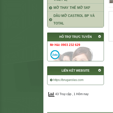
MỠ THAY THẾ MỠ SKF
DẦU MỠ CASTROL BP VÀ
TOTAL
HỖ TRỢ TRỰC TUYẾN
Mr Hải: 0903 232 629
LIÊN KẾT WEBSITE
https://brugarolas.com
43 Truy cập
, 1 Hôm nay