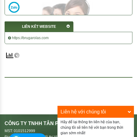
LIÊN KẾT WEBSITE
https://brugarolas.com
Liên hệ với chúng tôi
Hãy để lại thông tin liên hệ của bạn,
CÔNG TY TNHH TÂN PHÚ HIẾU
chúng tôi sẽ liên hệ với bạn trong thời
MST: 0101512999
gian sớm nhất!
Địa Chỉ: HD03-38, Khu đô thị Vinhomes Riverside 2, Phường Phúc Lợi,