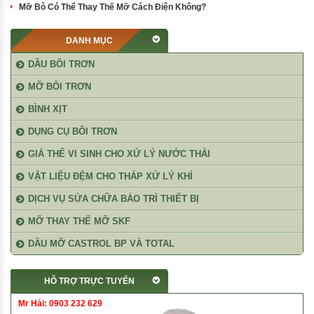
Mỡ Bò Có Thể Thay Thế Mỡ Cách Điện Không?
DANH MỤC
DẦU BÔI TRƠN
MỠ BÔI TRƠN
BÌNH XỊT
DỤNG CỤ BÔI TRƠN
GIÁ THỂ VI SINH CHO XỬ LÝ NƯỚC THẢI
VẬT LIỆU ĐỆM CHO THÁP XỬ LÝ KHÍ
DỊCH VỤ SỬA CHỮA BẢO TRÌ THIẾT BỊ
MỠ THAY THẾ MỠ SKF
DẦU MỠ CASTROL BP VÀ TOTAL
HỖ TRỢ TRỰC TUYẾN
Mr Hải: 0903 232 629