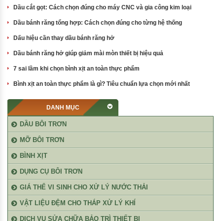
Dầu cắt gọt: Cách chọn đúng cho máy CNC và gia công kim loại
Dầu bánh răng tổng hợp: Cách chọn đúng cho từng hệ thống
Dấu hiệu cần thay dầu bánh răng hở
Dầu bánh răng hở giúp giảm mài mòn thiết bị hiệu quả
7 sai lầm khi chọn bình xịt an toàn thực phẩm
Bình xịt an toàn thực phẩm là gì? Tiêu chuẩn lựa chọn mới nhất
DANH MỤC
DẦU BÔI TRƠN
MỠ BÔI TRƠN
BÌNH XỊT
DỤNG CỤ BÔI TRƠN
GIÁ THỂ VI SINH CHO XỬ LÝ NƯỚC THẢI
VẬT LIỆU ĐỆM CHO THÁP XỬ LÝ KHÍ
DỊCH VỤ SỬA CHỮA BẢO TRÌ THIẾT BỊ