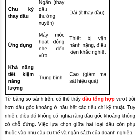
Ngắn (thay
Chu kỳ
dầu
Dài (ít thay dầu)
thay dầu
thường
xuyên)
Máy móc
Thiết bị vận
hoạt động
Ứng dụng
hành nặng, điều
nhẹ đến
kiện khắc nghiệt
vừa
Khả năng
tiết kiệm
Cao (giảm ma
Trung bình
năng
sát hiệu quả)
lượng
Từ bảng so sánh trên, có thể thấy
dầu tổng hợp
vượt trội
hơn dầu gốc khoáng ở hầu hết các tiêu chí kỹ thuật. Tuy
nhiên, điều đó không có nghĩa rằng dầu gốc khoáng không
có chỗ đứng. Việc lựa chọn giữa hai loại dầu còn phụ
thuộc vào nhu cầu cụ thể và ngân sách của doanh nghiệp.