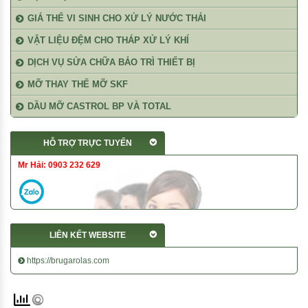
GIÁ THỂ VI SINH CHO XỬ LÝ NƯỚC THẢI
VẬT LIỆU ĐỆM CHO THÁP XỬ LÝ KHÍ
DỊCH VỤ SỬA CHỮA BẢO TRÌ THIẾT BỊ
MỠ THAY THẾ MỠ SKF
DẦU MỠ CASTROL BP VÀ TOTAL
HỖ TRỢ TRỰC TUYẾN
Mr Hải: 0903 232 629
LIÊN KẾT WEBSITE
https://brugarolas.com