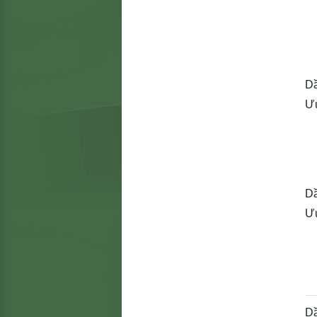
Dầ
Ưu
Dầ
Ưu
D