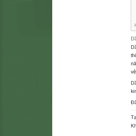
D
Dầ
th
nă
vệ
Dầ
ki
Đâ
Tạ
Kh