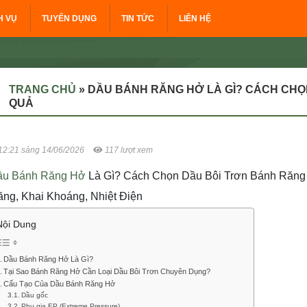
H VỤ
TUYỂN DỤNG
TIN TỨC
LIÊN HỆ
TRANG CHỦ
»
DẦU BÁNH RĂNG HỞ LÀ GÌ? CÁCH CHỌN
QUẢ
12:21 sáng 14/06/2026
117 lượt xem
ầu Bánh Răng Hở
Là Gì? Cách Chọn Dầu Bôi Trơn Bánh Răng
ng, Khai Khoáng, Nhiệt Điện
Nội Dung
Dầu Bánh Răng Hở Là Gì?
Tại Sao Bánh Răng Hở Cần Loại Dầu Bôi Trơn Chuyên Dụng?
Cấu Tạo Của Dầu Bánh Răng Hở
Dầu gốc
Phụ gia EP (Extreme Pressure)