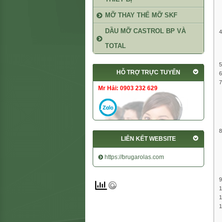
MỠ THAY THẾ MỠ SKF
DẦU MỠ CASTROL BP VÀ
TOTAL
HỖ TRỢ TRỰC TUYẾN
Mr Hải: 0903 232 629
LIÊN KẾT WEBSITE
https://brugarolas.com