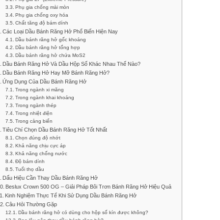
Phụ gia chống mài mòn
Phụ gia chống oxy hóa
Chất tăng độ bám dính
Các Loại Dầu Bánh Răng Hở Phổ Biến Hiện Nay
Dầu bánh răng hở gốc khoáng
Dầu bánh răng hở tổng hợp
Dầu bánh răng hở chứa MoS2
Dầu Bánh Răng Hở Và Dầu Hộp Số Khác Nhau Thế Nào?
Dầu Bánh Răng Hở Hay Mỡ Bánh Răng Hở?
Ứng Dụng Của Dầu Bánh Răng Hở
Trong ngành xi măng
Trong ngành khai khoáng
Trong ngành thép
Trong nhiệt điện
Trong cảng biển
Tiêu Chí Chọn Dầu Bánh Răng Hở Tốt Nhất
Chọn đúng độ nhớt
Khả năng chịu cực áp
Khả năng chống nước
Độ bám dính
Tuổi thọ dầu
Dấu Hiệu Cần Thay Dầu Bánh Răng Hở
Beslux Crown 500 OG – Giải Pháp Bôi Trơn Bánh Răng Hở Hiệu Quả
Kinh Nghiệm Thực Tế Khi Sử Dụng Dầu Bánh Răng Hở
Câu Hỏi Thường Gặp
Dầu bánh răng hở có dùng cho hộp số kín được không?