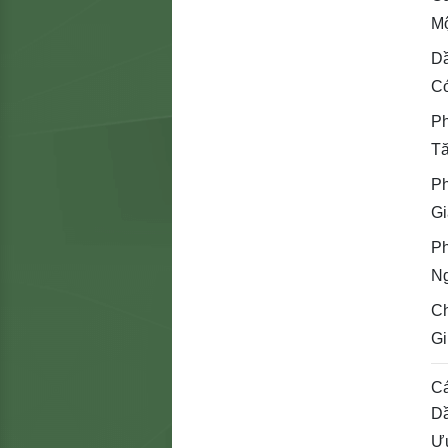
Mộ
D
Có
Ph
Tă
Ph
Gi
Ph
Ng
Ch
Gi
Cá
Dầ
Ưu