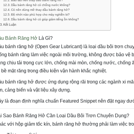
Bao lâu nên thay dầu bánh răng hở?
Dầu bánh răng hở có chống nước không?
Có nên dùng mỡ thay dầu bánh răng hở?
Độ nhớt nào phù hợp cho máy nghiền bi?
Dầu bánh răng hở có giúp giảm tiếng ồn không?
Kết Luận
ầu Bánh Răng Hở
Là Gì?
u bánh răng hở (Open Gear Lubricant) là loại dầu bôi trơn chu
ống bánh răng làm việc ngoài môi trường, không được bảo vệ b
ng chịu tải trọng cực lớn, chống mài mòn, chống nước, chống
 bề mặt răng trong điều kiện vận hành khắc nghiệt.
u bánh răng hở được ứng dụng rộng rãi trong các ngành xi măn
m, cảng biển và vật liệu xây dựng.
y là đoạn định nghĩa chuẩn Featured Snippet nên đặt ngay dướ
i Sao Bánh Răng Hở Cần Loại Dầu Bôi Trơn Chuyên Dụng?
ác với hộp giảm tốc kín, bánh răng hở thường phải làm việc tro