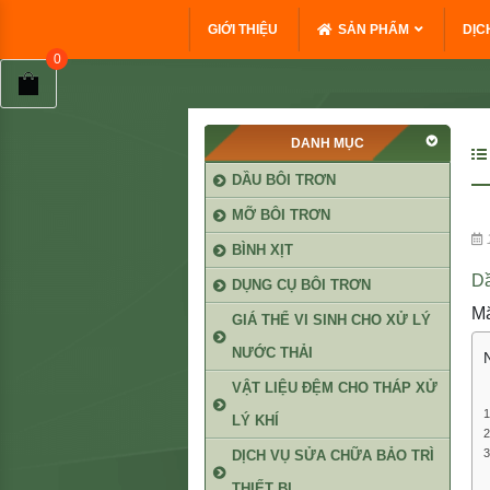
GIỚI THIỆU
SẢN PHẨM
DỊC
DANH MỤC
DẦU BÔI TRƠN
MỠ BÔI TRƠN
BÌNH XỊT
D
DỤNG CỤ BÔI TRƠN
Mă
GIÁ THỂ VI SINH CHO XỬ LÝ
NƯỚC THẢI
VẬT LIỆU ĐỆM CHO THÁP XỬ
LÝ KHÍ
DỊCH VỤ SỬA CHỮA BẢO TRÌ
THIẾT BỊ