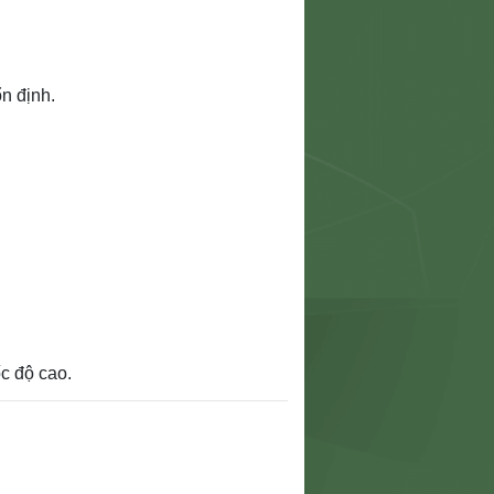
n định.
c độ cao.