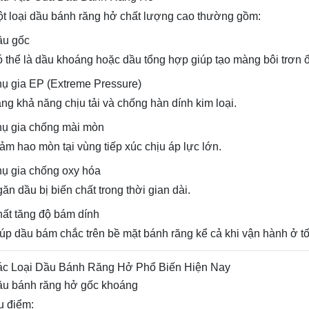
t loại dầu bánh răng hở chất lượng cao thường gồm:
ầu gốc
 thể là dầu khoáng hoặc dầu tổng hợp giúp tạo màng bôi trơn ổ
ụ gia EP (Extreme Pressure)
ng khả năng chịu tải và chống hàn dính kim loại.
ụ gia chống mài mòn
ảm hao mòn tại vùng tiếp xúc chịu áp lực lớn.
ụ gia chống oxy hóa
ăn dầu bị biến chất trong thời gian dài.
ất tăng độ bám dính
úp dầu bám chắc trên bề mặt bánh răng kể cả khi vận hành ở tố
c Loại Dầu Bánh Răng Hở Phổ Biến Hiện Nay
u bánh răng hở gốc khoáng
 điểm: