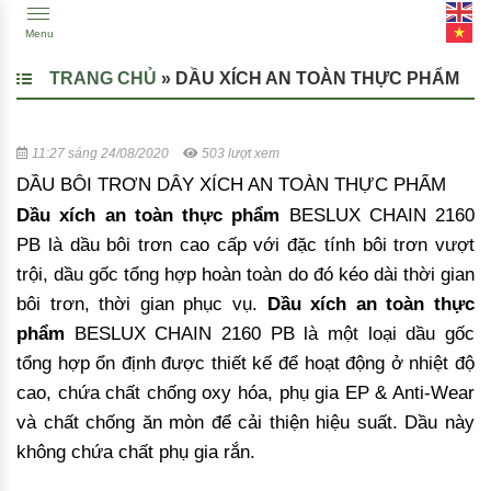
Menu
TRANG CHỦ
»
DẦU XÍCH AN TOÀN THỰC PHẨM
11:27 sáng 24/08/2020
503 lượt xem
DẦU BÔI TRƠN DÂY XÍCH AN TOÀN THỰC PHẨM
Dầu xích an toàn thực phẩm
BESLUX CHAIN 2160
PB là dầu bôi trơn cao cấp với đặc tính bôi trơn vượt
trội, dầu gốc tổng hợp hoàn toàn do đó kéo dài thời gian
bôi trơn, thời gian phục vụ.
Dầu xích an toàn thực
phẩm
BESLUX CHAIN 2160 PB là một loại dầu gốc
tổng hợp ổn định được thiết kế để hoạt động ở nhiệt độ
cao, chứa chất chống oxy hóa, phụ gia EP & Anti-Wear
và chất chống ăn mòn để cải thiện hiệu suất. Dầu này
không chứa chất phụ gia rắn.