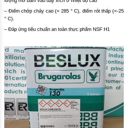
lượng mỡ bám vào dây xích ở nhiệt độ cao
– Điểm chớp cháy cao (> 285 ° C), điểm rót thấp (<-25
° C).
– Đáp ứng tiêu chuẩn an toàn thực phẩm NSF H1