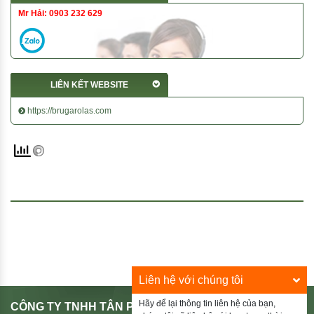
Mr Hải: 0903 232 629
LIÊN KẾT WEBSITE
https://brugarolas.com
Liên hệ với chúng tôi
Hãy để lại thông tin liên hệ của bạn,
CÔNG TY TNHH TÂN PHÚ HIẾU