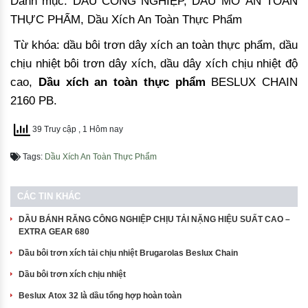
Danh mục: DẦU CÔNG NGHIỆP, DẦU MỠ AN TOÀN
THỰC PHẨM, Dầu Xích An Toàn Thực Phẩm
Từ khóa: dầu bôi trơn dây xích an toàn thực phẩm, dầu
chịu nhiệt bôi trơn dây xích, dầu dây xích chịu nhiệt độ
cao,
Dầu xích an toàn thực phẩm
BESLUX CHAIN
2160 PB.
39 Truy cập
, 1 Hôm nay
Tags:
Dầu Xích An Toàn Thực Phẩm
CÁC TIN KHÁC
DẦU BÁNH RĂNG CÔNG NGHIỆP CHỊU TẢI NẶNG HIỆU SUẤT CAO –
EXTRA GEAR 680
Dầu bôi trơn xích tải chịu nhiệt Brugarolas Beslux Chain
Dầu bôi trơn xích chịu nhiệt
Beslux Atox 32 là dầu tổng hợp hoàn toàn