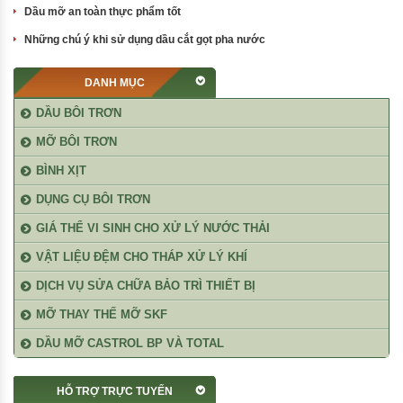
Dầu mỡ an toàn thực phẩm tốt
Những chú ý khi sử dụng dầu cắt gọt pha nước
DANH MỤC
DẦU BÔI TRƠN
MỠ BÔI TRƠN
BÌNH XỊT
DỤNG CỤ BÔI TRƠN
GIÁ THỂ VI SINH CHO XỬ LÝ NƯỚC THẢI
VẬT LIỆU ĐỆM CHO THÁP XỬ LÝ KHÍ
DỊCH VỤ SỬA CHỮA BẢO TRÌ THIẾT BỊ
MỠ THAY THẾ MỠ SKF
DẦU MỠ CASTROL BP VÀ TOTAL
HỖ TRỢ TRỰC TUYẾN