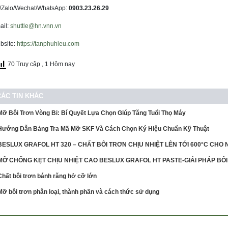
l/Zalo/Wechat/WhatsApp:
0903.23.26.29
ail:
shuttle@hn.vnn.vn
bsite:
https://tanphuhieu.com
70 Truy cập
, 1 Hôm nay
CÁC TIN KHÁC
Mỡ Bôi Trơn Vòng Bi: Bí Quyết Lựa Chọn Giúp Tăng Tuổi Thọ Máy
Hướng Dẫn Bảng Tra Mã Mỡ SKF Và Cách Chọn Ký Hiệu Chuẩn Kỹ Thuật
BESLUX GRAFOL HT 320 – CHẤT BÔI TRƠN CHỊU NHIỆT LÊN TỚI 600°C CH
MỠ CHỐNG KẸT CHỊU NHIỆT CAO BESLUX GRAFOL HT PASTE-GIẢI PHÁP BÔI
Chất bôi trơn bánh răng hở cỡ lớn
Mỡ bôi trơn phân loại, thành phần và cách thức sử dụng