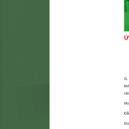
Ứ
G.
ti
các
Mọi
Cô
Địa