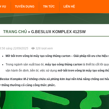
H VỤ
TUYỂN DỤNG
TIN TỨC
LIÊN HỆ
TRANG CHỦ
»
G.BESLUX KOMPLEX 412SW
8:56 sáng 22/09/2025
326 lượt xem
Mỡ bôi trơn vòng bi máy tạo sóng thùng carton – Giải pháp tối ưu cho hiệu su
Trong ngành sản xuất bao bì,
máy tạo sóng thùng carton
là thiết bị cốt lõi 
vận hành ổn định, bền bỉ, việc sử dụng
mỡ bôi trơn vòng bi máy tạo sóng th
Beslux Komplex M-2 không chứa xà phòng kim loại
nên khả năng chống oxi hóa 
 thông thường có cùng công thức phức.