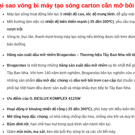
ại sao vòng bi máy tạo sóng carton cần mỡ bôi
Máy tạo sóng hoạt động liên tục ở
nhiệt độ cao, tốc độ trung bình
, dễ gây mài
Môi trường làm việc có
nhiệt độ biến thiên mạnh (-35 đến 300ºC)
, yêu cầu lo
vượt trội
.
Vòng bi, trục lăn, thanh trượt trong máy tạo sóng nếu không được bôi trơn đún
bảo dưỡng.
Hãng sản xuất dầu mỡ nhờn Brugarolas – Thương hiệu Tây Ban Nha nổi tiế
Brugarolas
là một trong những
hãng sản xuất dầu mỡ nhờn
uy tín nhất thế 
Tây Ban Nha. Với hơn 140 năm kinh nghiệm, Brugarolas liên tục nghiên cứu v
những sản phẩm
dầu mỡ đặc chủng
và
dầu mỡ bôi trơn cao cấp
đạt chuẩn 
phối tại Việt Nam đều được sản xuất và nhập khẩu trực tiếp từ Tây Ban Nha.
Ưu điểm của G. BESLUX KOMPLEX 412SW
Hoạt động ở khoảng nhiệt độ rộng (-35 đến 300ºC)
, phù hợp với điều kiện kh
Mỡ tổng hợp đặc chủng
, có khả năng chống lão hóa, chống rửa trôi và duy trì 
Bám dính tốt
, hạn chế hao hụt trong quá trình vận hành liên tục.
Giảm
mài mòn, ma sát
, kéo dài tuổi thọ vòng bi và các chi tiết máy.