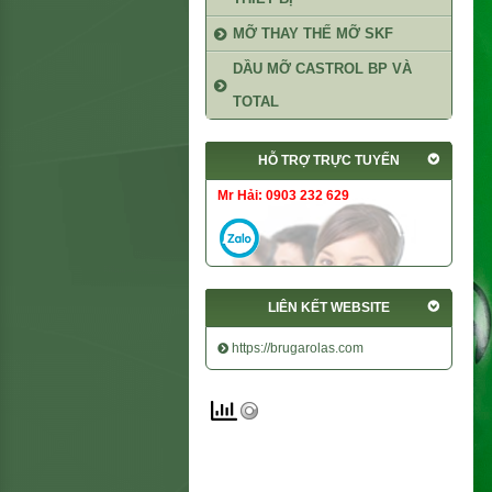
MỠ THAY THẾ MỠ SKF
DẦU MỠ CASTROL BP VÀ
TOTAL
HỖ TRỢ TRỰC TUYẾN
Mr Hải: 0903 232 629
LIÊN KẾT WEBSITE
https://brugarolas.com