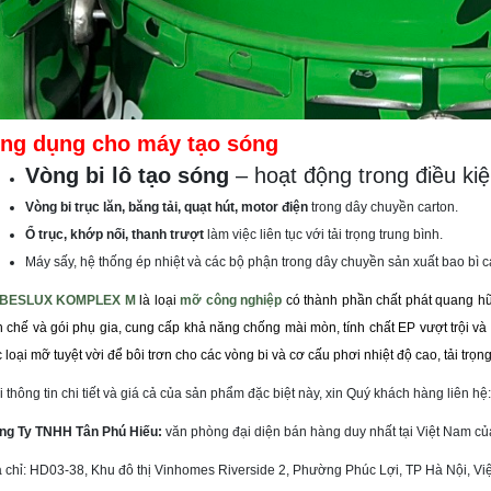
ng dụng cho máy tạo sóng
Vòng bi lô tạo sóng
– hoạt động trong điều kiệ
Vòng bi trục lăn, băng tải, quạt hút, motor điện
trong dây chuyền carton.
Ổ trục, khớp nối, thanh trượt
làm việc liên tục với tải trọng trung bình.
Máy sấy, hệ thống ép nhiệt và các bộ phận trong dây chuyền sản xuất bao bì c
 BESLUX KOMPLEX M
là loại
mỡ công nghiệp
có thành phần chất phát quang h
nh chế và gói phụ gia, cung cấp khả năng chống mài mòn, tính chất EP vượt trội 
 loại mỡ tuyệt vời để bôi trơn cho các vòng bi và cơ cấu phơi nhiệt độ cao, tải trọn
 thông tin chi tiết và giá cả của sản phẩm đặc biệt này, xin Quý khách hàng liên hệ:
ng Ty TNHH Tân Phú Hiếu:
văn phòng đại diện bán hàng duy nhất tại Việt Nam c
 chỉ:
HD03-38, Khu đô thị Vinhomes Riverside 2, Phường Phúc Lợi, TP Hà Nội, Vi