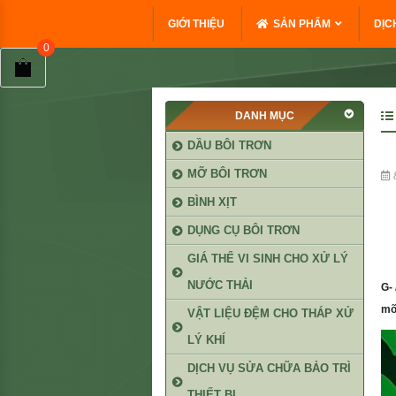
GIỚI THIỆU
SẢN PHẨM
DỊC
DANH MỤC
DẦU BÔI TRƠN
MỠ BÔI TRƠN
BÌNH XỊT
DỤNG CỤ BÔI TRƠN
GIÁ THỂ VI SINH CHO XỬ LÝ
NƯỚC THẢI
G-
mỡ
VẬT LIỆU ĐỆM CHO THÁP XỬ
LÝ KHÍ
DỊCH VỤ SỬA CHỮA BẢO TRÌ
THIẾT BỊ