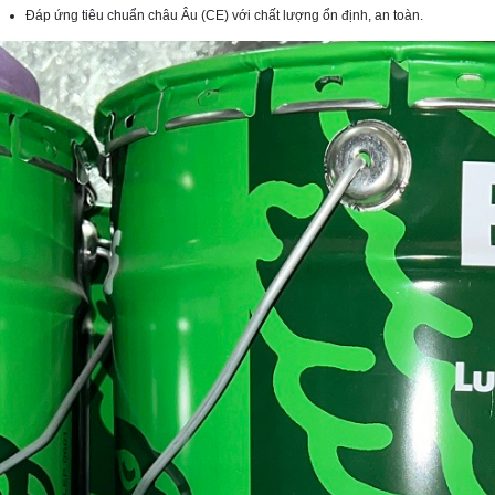
Đáp ứng tiêu chuẩn châu Âu (CE) với chất lượng ổn định, an toàn.