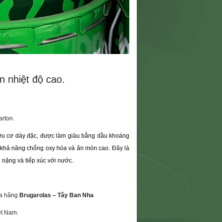
n nhiệt độ cao.
arton.
ữu cơ dày đặc, được làm giàu bằng dầu khoáng
và khả năng chống oxy hóa và ăn mòn cao. Đây là
g nặng và tiếp xúc với nước.
ủa hãng
Brugarolas – Tây Ban Nha
ệt Nam.