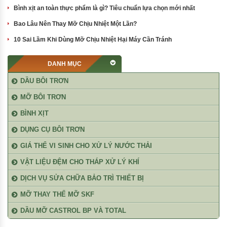
Bình xịt an toàn thực phẩm là gì? Tiêu chuẩn lựa chọn mới nhất
Bao Lâu Nên Thay Mỡ Chịu Nhiệt Một Lần?
10 Sai Lầm Khi Dùng Mỡ Chịu Nhiệt Hại Máy Cần Tránh
DANH MỤC
DẦU BÔI TRƠN
MỠ BÔI TRƠN
BÌNH XỊT
DỤNG CỤ BÔI TRƠN
GIÁ THỂ VI SINH CHO XỬ LÝ NƯỚC THẢI
VẬT LIỆU ĐỆM CHO THÁP XỬ LÝ KHÍ
DỊCH VỤ SỬA CHỮA BẢO TRÌ THIẾT BỊ
MỠ THAY THẾ MỠ SKF
DẦU MỠ CASTROL BP VÀ TOTAL