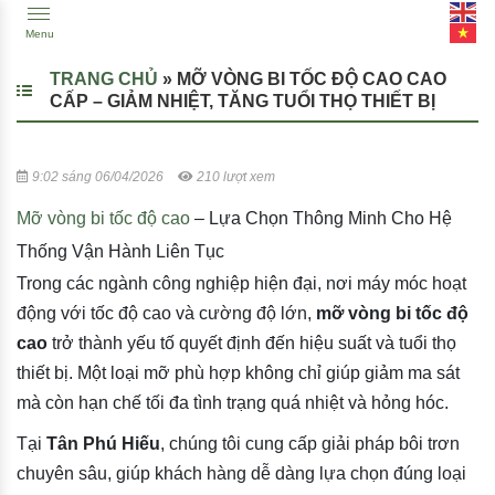
Menu
TRANG CHỦ
»
MỠ VÒNG BI TỐC ĐỘ CAO CAO
CẤP – GIẢM NHIỆT, TĂNG TUỔI THỌ THIẾT BỊ
9:02 sáng 06/04/2026
210 lượt xem
Mỡ vòng bi tốc độ cao
– Lựa Chọn Thông Minh Cho Hệ
Thống Vận Hành Liên Tục
Trong các ngành công nghiệp hiện đại, nơi máy móc hoạt
động với tốc độ cao và cường độ lớn,
mỡ vòng bi tốc độ
cao
trở thành yếu tố quyết định đến hiệu suất và tuổi thọ
thiết bị. Một loại mỡ phù hợp không chỉ giúp giảm ma sát
mà còn hạn chế tối đa tình trạng quá nhiệt và hỏng hóc.
Tại
Tân Phú Hiếu
, chúng tôi cung cấp giải pháp bôi trơn
chuyên sâu, giúp khách hàng dễ dàng lựa chọn đúng loại