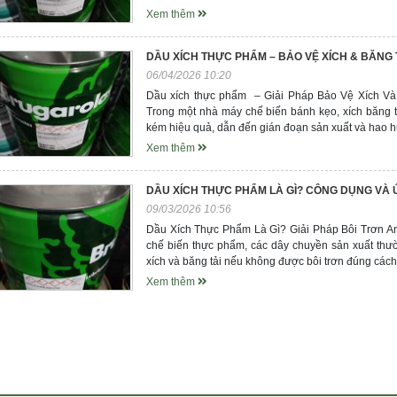
Xem thêm
DẦU XÍCH THỰC PHẨM – BẢO VỆ XÍCH & BĂNG 
06/04/2026 10:20
Dầu xích thực phẩm – Giải Pháp Bảo Vệ Xích V
Trong một nhà máy chế biến bánh kẹo, xích băng 
kém hiệu quả, dẫn đến gián đoạn sản xuất và hao h
Xem thêm
DẦU XÍCH THỰC PHẨM LÀ GÌ? CÔNG DỤNG V
09/03/2026 10:56
Dầu Xích Thực Phẩm Là Gì? Giải Pháp Bôi Trơn 
chế biến thực phẩm, các dây chuyền sản xuất thườ
xích và băng tải nếu không được bôi trơn đúng các
Xem thêm