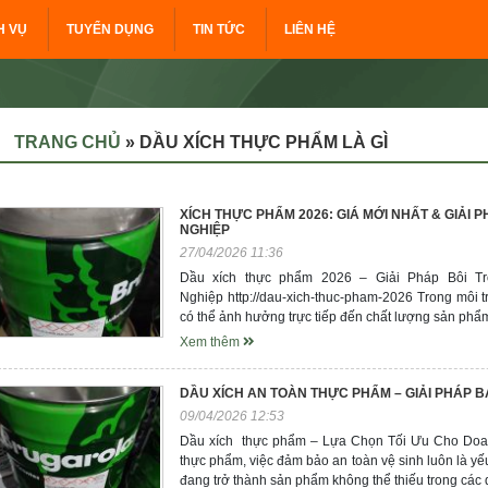
H VỤ
TUYỂN DỤNG
TIN TỨC
LIÊN HỆ
TRANG CHỦ
»
DẦU XÍCH THỰC PHẨM LÀ GÌ
XÍCH THỰC PHẨM 2026: GIÁ MỚI NHẤT & GIẢI
NGHIỆP
27/04/2026 11:36
Dầu xích thực phẩm 2026 – Giải Pháp Bôi T
Nghiệp http://dau-xich-thuc-pham-2026 Trong môi t
có thể ảnh hưởng trực tiếp đến chất lượng sản phẩ
Xem thêm
DẦU XÍCH AN TOÀN THỰC PHẨM – GIẢI PHÁP 
09/04/2026 12:53
Dầu xích thực phẩm – Lựa Chọn Tối Ưu Cho Doa
thực phẩm, việc đảm bảo an toàn vệ sinh luôn là yế
đang trở thành sản phẩm không thể thiếu trong các