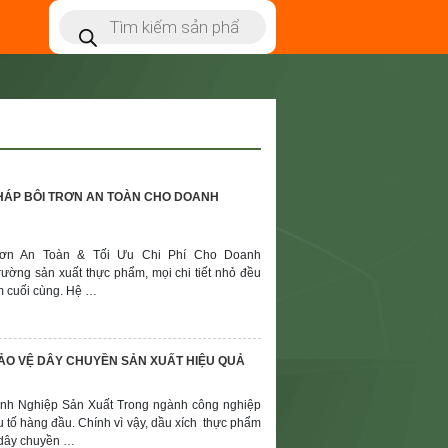
 PHÁP BÔI TRƠN AN TOÀN CHO DOANH
rơn An Toàn & Tối Ưu Chi Phí Cho Doanh
rường sản xuất thực phẩm, mọi chi tiết nhỏ đều
m cuối cùng. Hệ …
BẢO VỆ DÂY CHUYỀN SẢN XUẤT HIỆU QUẢ
nh Nghiệp Sản Xuất Trong ngành công nghiệp
u tố hàng đầu. Chính vì vậy, dầu xích thực phẩm
 dây chuyền …