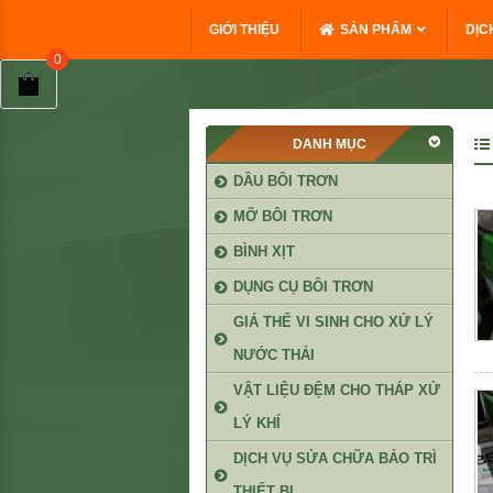
GIỚI THIỆU
SẢN PHẨM
DỊC
DANH MỤC
DẦU BÔI TRƠN
MỠ BÔI TRƠN
BÌNH XỊT
DỤNG CỤ BÔI TRƠN
GIÁ THỂ VI SINH CHO XỬ LÝ
NƯỚC THẢI
VẬT LIỆU ĐỆM CHO THÁP XỬ
LÝ KHÍ
DỊCH VỤ SỬA CHỮA BẢO TRÌ
THIẾT BỊ