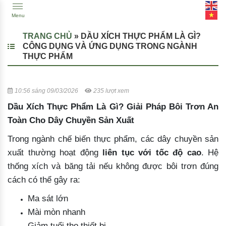
Menu
TRANG CHỦ
»
DẦU XÍCH THỰC PHẨM LÀ GÌ?
CÔNG DỤNG VÀ ỨNG DỤNG TRONG NGÀNH
THỰC PHẨM
10:56 sáng 09/03/2026
235 lượt xem
Dầu Xích Thực Phẩm Là Gì? Giải Pháp Bôi Trơn An
Toàn Cho Dây Chuyền Sản Xuất
Trong ngành chế biến thực phẩm, các dây chuyền sản
xuất thường hoạt động
liên tục với tốc độ cao
. Hệ
thống xích và băng tải nếu không được bôi trơn đúng
cách có thể gây ra:
Ma sát lớn
Mài mòn nhanh
Giảm tuổi thọ thiết bị