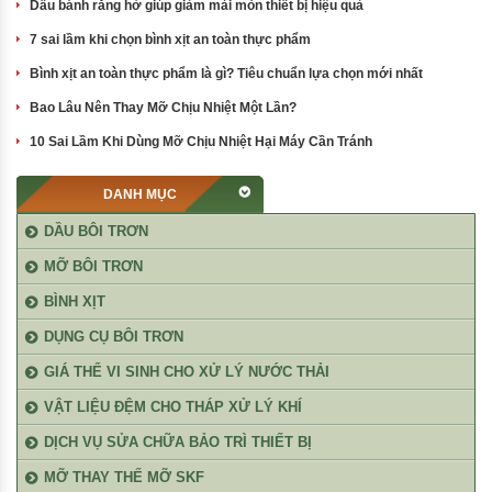
Dầu bánh răng hở giúp giảm mài mòn thiết bị hiệu quả
7 sai lầm khi chọn bình xịt an toàn thực phẩm
Bình xịt an toàn thực phẩm là gì? Tiêu chuẩn lựa chọn mới nhất
Bao Lâu Nên Thay Mỡ Chịu Nhiệt Một Lần?
10 Sai Lầm Khi Dùng Mỡ Chịu Nhiệt Hại Máy Cần Tránh
DANH MỤC
DẦU BÔI TRƠN
MỠ BÔI TRƠN
BÌNH XỊT
DỤNG CỤ BÔI TRƠN
GIÁ THỂ VI SINH CHO XỬ LÝ NƯỚC THẢI
VẬT LIỆU ĐỆM CHO THÁP XỬ LÝ KHÍ
DỊCH VỤ SỬA CHỮA BẢO TRÌ THIẾT BỊ
MỠ THAY THẾ MỠ SKF