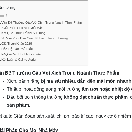
Nội Dung
Vấn Đề Thường Gặp Với Xích Trong Ngành Thực Phẩm
Giải Pháp Cho Mọi Nhà Máy
Kết Quả Thực Tế Khi Sử Dụng
So Sánh Với Dầu Công Nghiệp Thông Thường
Giá Tham Khảo 2026
Liên Hệ Tân Phú Hiếu
FAQ – Câu Hỏi Thường Gặp
Kết Luận & Call-to-Action
ấn Đề Thường Gặp Với Xích Trong Ngành Thực Phẩm
Xích, bánh răng
bị ma sát nhiều, dẫn đến mài mòn nhanh
Thiết bị hoạt động trong môi trường
ẩm ướt hoặc nhiệt độ
Dầu bôi trơn thông thường
không đạt chuẩn thực phẩm
,
sản phẩm
.
t quả: Gián đoạn sản xuất, chi phí bảo trì cao, nguy cơ ô nhiễ
iải Pháp Cho Mọi Nhà Máy