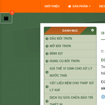
GIỚI THIỆU
SẢN PHẨM
DỊC
DANH MỤC
DẦU BÔI TRƠN
MỠ BÔI TRƠN
BÌNH XỊT
D
DỤNG CỤ BÔI TRƠN
Tr
GIÁ THỂ VI SINH CHO XỬ LÝ
hi
NƯỚC THẢI
Đâ
VẬT LIỆU ĐỆM CHO THÁP XỬ
si
LÝ KHÍ
DỊCH VỤ SỬA CHỮA BẢO TRÌ
THIẾT BỊ