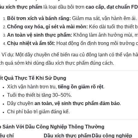
ầu xích thực phẩm
là loại dầu bôi trơn
cao cấp, đạt chuẩn F
Bôi trơn xích và bánh răng:
Giảm ma sát, vận hành êm ái.
Chống oxy hóa, gỉ sét và mài mòn:
Kéo dài tuổi thọ thiết b
An toàn vệ sinh thực phẩm:
Không làm ảnh hưởng mùi, m
Chịu nhiệt và ẩm tốt:
Hoạt động ổn định trong môi trường 
Ví dụ: Một dây chuyền chế biến rau củ đông lạnh có thể vận hà
ch quá sớm khi dùng dầu xích thực phẩm đúng cách.
ết Quả Thực Tế Khi Sử Dụng
Xích vận hành trơn tru,
tiếng ồn giảm rõ rệt
.
Tuổi thọ thiết bị tăng 30–50%.
Dây chuyền
an toàn, vệ sinh thực phẩm đảm bảo
.
Chi phí bảo trì giảm đáng kể.
o Sánh Với Dầu Công Nghiệp Thông Thường
êu chí
Dầu xích thực phẩm
Dầu công nghiệp