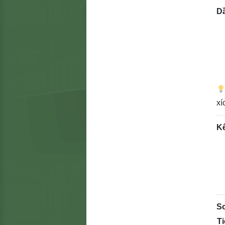
D
xí
K
S
Ti