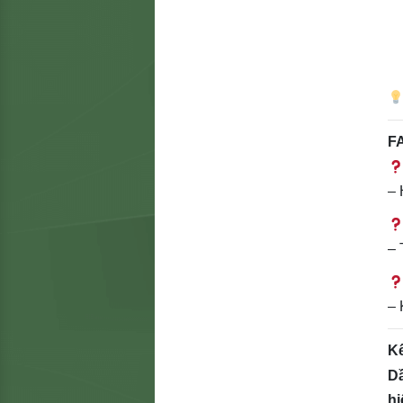
F
– 
– 
– 
Kế
D
hi