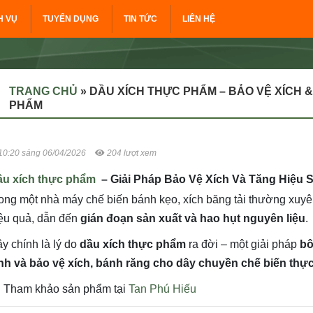
H VỤ
TUYỂN DỤNG
TIN TỨC
LIÊN HỆ
TRANG CHỦ
»
DẦU XÍCH THỰC PHẨM – BẢO VỆ XÍCH &
PHẨM
10:20 sáng 06/04/2026
204 lượt xem
ầu xích thực phẩm
– Giải Pháp Bảo Vệ Xích Và Tăng Hiệu
ong một nhà máy chế biến bánh kẹo, xích băng tải thường xuyê
ệu quả, dẫn đến
gián đoạn sản xuất và hao hụt nguyên liệu
.
y chính là lý do
dầu xích thực phẩm
ra đời – một giải pháp
bô
nh và bảo vệ xích, bánh răng cho dây chuyền chế biến th
Tham khảo sản phẩm tại
Tan Phú Hiếu