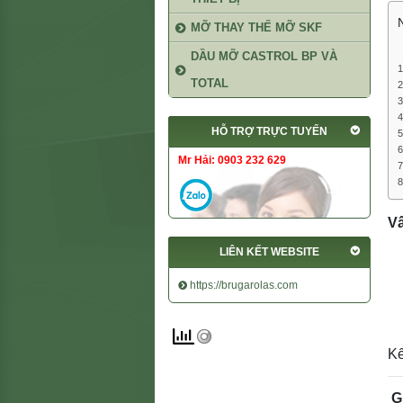
MỠ THAY THẾ MỠ SKF
DẦU MỠ CASTROL BP VÀ
TOTAL
HỖ TRỢ TRỰC TUYẾN
Mr Hải: 0903 232 629
V
LIÊN KẾT WEBSITE
https://brugarolas.com
Kế
G