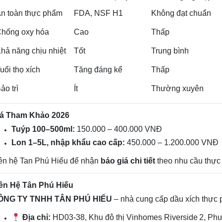
n toàn thực phẩm
FDA, NSF H1
Không đạt chuẩn
hống oxy hóa
Cao
Thấp
hả năng chịu nhiệt
Tốt
Trung bình
uổi thọ xích
Tăng đáng kể
Thấp
ảo trì
Ít
Thường xuyên
iá Tham Khảo 2026
Tuýp 100–500ml:
150.000 – 400.000 VNĐ
Lon 1–5L, nhập khẩu cao cấp:
450.000 – 1.200.000 VNĐ
ên hệ Tan Phú Hiếu để nhận
báo giá chi tiết
theo nhu cầu thực 
ên Hệ Tân Phú Hiếu
ÔNG TY TNHH TÂN PHÚ HIẾU
– nhà cung cấp dầu xích thực
Địa chỉ:
HD03‑38, Khu đô thị Vinhomes Riverside 2, Ph