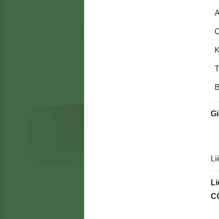
A
C
K
T
B
G
Li
Li
C