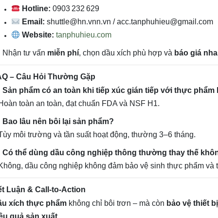
Hotline:
0903 232 629
Email:
shuttle@hn.vnn.vn
/
acc.tanphuhieu@gmail.com
Website:
tanphuhieu.com
Nhận tư vấn
miễn phí
, chọn dầu xích phù hợp và
báo giá nh
AQ – Câu Hỏi Thường Gặp
Sản phẩm có an toàn khi tiếp xúc gián tiếp với thực phẩ
Hoàn toàn an toàn, đạt chuẩn FDA và NSF H1.
Bao lâu nên bôi lại sản phẩm?
Tùy môi trường và tần suất hoạt động, thường 3–6 tháng.
Có thể dùng dầu công nghiệp thông thường thay thế khô
Không, dầu công nghiệp không đảm bảo vệ sinh thực phẩm và t
t Luận & Call-to-Action
ầu xích thực phẩm
không chỉ bôi trơn – mà còn
bảo vệ thiết 
ệu quả sản xuất
.