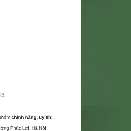
tế.
 phẩm
chính hãng, uy tín
:
ường Phúc Lợi, Hà Nội