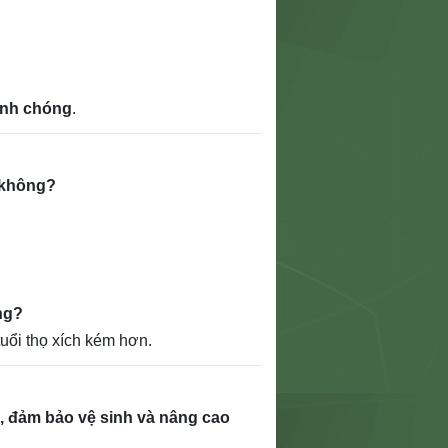
anh chóng
.
m không?
ng?
uổi thọ xích kém hơn.
bị, đảm bảo vệ sinh và nâng cao