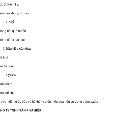
ớc 3: Kiểm tra
đảm bảo không dư mỡ
Lưu ý
không bôi quá nhiều
hông dùng sai loại
Dấu hiệu cần thay
mỡ khô
hiết bị nóng
Lợi ích
iảm rủi ro
ăng tuổi thọ
 cách điện giúp bảo vệ hệ thống điện hiệu quả nếu sử dụng đúng cách.
NG TY TNHH TÂN PHÚ HIẾU