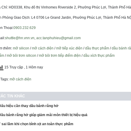
a Chỉ: HD0338, Khu đô thị Vinhomes Riverside 2, Phường Phúc Lợi, Thành Phố Hà
n Phòng Giao Dịch: L4 0706 Le Grand Jardin, Phường Phúc Lợi, Thành Phố Hà Nộ
ện Thoại:
0903.232.629
il:
shuttle@hn.vnn.vn
,
acc.tanphuhieu@gmail.com
m thêm
:
mỡ silicon
/
mỡ cách điện
/
mỡ tiếp xúc điện
/
dầu thực phẩm
/
dầu bánh r
ẩm
/
mỡ bôi trơn silicon
/
mỡ bôi trơn tiếp điểm điện
/
dầu xích thực phẩm
15 Truy cập
, 1 Hôm nay
Tags:
mỡ cách điện
CÁC TIN KHÁC
Dấu hiệu cần thay dầu bánh răng hở
Dầu bánh răng hở giúp giảm mài mòn thiết bị hiệu quả
7 sai lầm khi chọn bình xịt an toàn thực phẩm