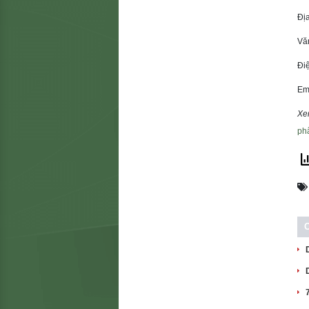
Đị
Vă
Đi
Ema
Xe
ph