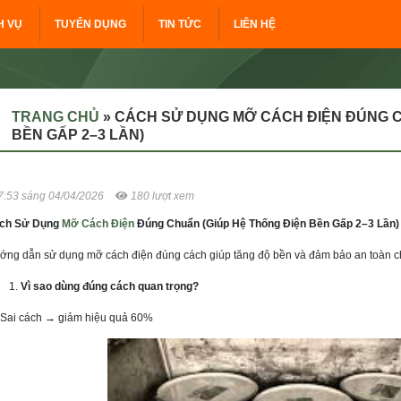
H VỤ
TUYỂN DỤNG
TIN TỨC
LIÊN HỆ
TRANG CHỦ
»
CÁCH SỬ DỤNG MỠ CÁCH ĐIỆN ĐÚNG C
BỀN GẤP 2–3 LẦN)
7:53 sáng 04/04/2026
180 lượt xem
ch Sử Dụng
Mỡ Cách Điện
Đúng Chuẩn (Giúp Hệ Thống Điện Bền Gấp 2–3 Lần)
ớng dẫn sử dụng mỡ cách điện đúng cách giúp tăng độ bền và đảm bảo an toàn ch
Vì sao dùng đúng cách quan trọng?
Sai cách → giảm hiệu quả 60%