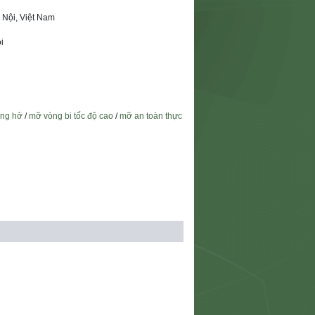
 Nội, Việt Nam
i
ăng hở
/
mỡ vòng bi tốc độ cao
/
mỡ an toàn thực