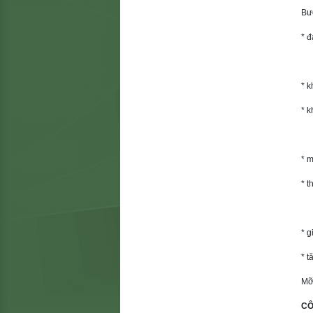
Bư
* 
* 
* k
* 
* t
* g
* t
Mỡ
CÔ