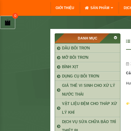
GIỚI THIỆU
SẢN PHẨM
DỊC
DANH MỤC
DẦU BÔI TRƠN
MỠ BÔI TRƠN
BÌNH XỊT
Cá
DỤNG CỤ BÔI TRƠN
Hư
GIÁ THỂ VI SINH CHO XỬ LÝ
NƯỚC THẢI
VẬT LIỆU ĐỆM CHO THÁP XỬ
LÝ KHÍ
DỊCH VỤ SỬA CHỮA BẢO TRÌ
THIẾT BỊ