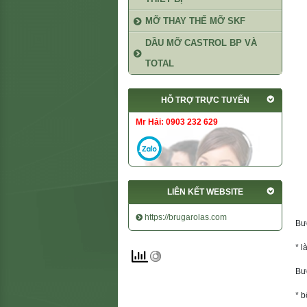
MỠ THAY THẾ MỠ SKF
DẦU MỠ CASTROL BP VÀ
TOTAL
HỖ TRỢ TRỰC TUYẾN
Mr Hải: 0903 232 629
LIÊN KẾT WEBSITE
https://brugarolas.com
Bư
* l
Bư
* 