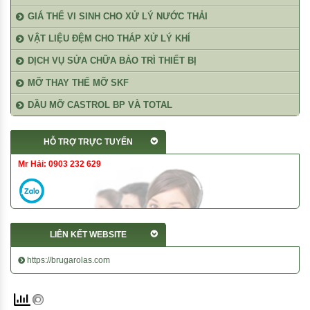
GIÁ THỂ VI SINH CHO XỬ LÝ NƯỚC THẢI
VẬT LIỆU ĐỆM CHO THÁP XỬ LÝ KHÍ
DỊCH VỤ SỬA CHỮA BẢO TRÌ THIẾT BỊ
MỠ THAY THẾ MỠ SKF
DẦU MỠ CASTROL BP VÀ TOTAL
HỖ TRỢ TRỰC TUYẾN
Mr Hải: 0903 232 629
LIÊN KẾT WEBSITE
https://brugarolas.com