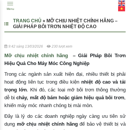
Menu
TRANG CHỦ
»
MỠ CHỊU NHIỆT CHÍNH HÃNG –
GIẢI PHÁP BÔI TRƠN NHIỆT ĐỘ CAO
9:42 sáng 13/03/2026
230 lượt xem
Mỡ chịu nhiệt chính hãng
– Giải Pháp Bôi Trơn
Hiệu Quả Cho Máy Móc Công Nghiệp
Trong các ngành sản xuất hiện đại, nhiều thiết bị phải
hoạt động liên tục trong điều kiện
nhiệt độ cao và tải
trọng lớn
. Khi đó, các loại mỡ bôi trơn thông thường
dễ bị
chảy, mất độ bám hoặc giảm hiệu quả bôi trơn
,
khiến máy móc nhanh chóng bị mài mòn.
Đây là lý do các doanh nghiệp ngày càng ưu tiên sử
dụng
mỡ chịu nhiệt chính hãng
để bảo vệ thiết bị và