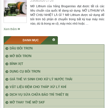
23/08/2020 17:25
Mỡ Lithium của hãng Brugarolas đạt được tất cả các
tiêu chuẩn của quốc tế đang sử dụng. MỠ LITHIUM VÀ
MỠ CHỊU NHIỆT LÀ GÌ ? Mỡ Lithium được sử dụng để
bôi trơn bộ phận di chuyển trong bất kỳ loại máy móc
nào, dù là trong xe cộ, máy móc nhỏ hoặc …
Xem thêm
DANH MỤC
DẦU BÔI TRƠN
MỠ BÔI TRƠN
BÌNH XỊT
DỤNG CỤ BÔI TRƠN
GIÁ THỂ VI SINH CHO XỬ LÝ NƯỚC THẢI
VẬT LIỆU ĐỆM CHO THÁP XỬ LÝ KHÍ
DỊCH VỤ SỬA CHỮA BẢO TRÌ THIẾT BỊ
MỠ THAY THẾ MỠ SKF