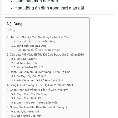
Giảm hao mòn bạc đạn
Hoạt động ổn định trong thời gian dài
Nội Dung
Ưu Điểm Nổi Bật Của Mỡ Vòng Bi Tốc Độ Cao
Giảm Ma Sát – Giảm Nóng Máy
Tăng Tuổi Thọ Bạc Đạn
Hoạt Động Tốt Ở Tốc Độ Quay Cao
Các Loại Mỡ Vòng Bi Tốc Độ Cao Được Ưa Chuộng 2026
Mỡ SKF LGHP 2
Mobil Polyrex EM
Kluber Isoflex NBU 15
Đánh Giá Chuyên Sâu Mỡ Vòng Bi Tốc Độ Cao
Có Thực Sự Cần Thiết?
Nên Chọn Loại Giá Rẻ Hay Cao Cấp?
Bảng Giá Mỡ Vòng Bi Tốc Độ Cao 2026 Mới Nhất
Cách Chọn Mỡ Vòng Bi Tốc Độ Cao Phù Hợp
Chọn Theo Tốc Độ Quay
Chọn Theo Nhiệt Độ
Chọn Theo Môi Trường Làm Việc
Những Sai Lầm Phổ Biến Khi Tra Mỡ Vòng Bi
Tra Quá Nhiều Mỡ
Trộn Nhiều Loại Mỡ