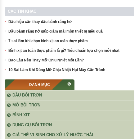
CÁC TIN KHÁC
Dấu hiệu cần thay dầu bánh răng hở
Dầu bánh răng hở giúp giảm mài mòn thiết bị hiệu quả
7 sai lầm khi chọn bình xịt an toàn thực phẩm
Bình xịt an toàn thực phẩm là gì? Tiêu chuẩn lựa chọn mới nhất
Bao Lâu Nên Thay Mỡ Chịu Nhiệt Một Lần?
10 Sai Lầm Khi Dùng Mỡ Chịu Nhiệt Hại Máy Cần Tránh
DANH MỤC
DẦU BÔI TRƠN
MỠ BÔI TRƠN
BÌNH XỊT
DỤNG CỤ BÔI TRƠN
GIÁ THỂ VI SINH CHO XỬ LÝ NƯỚC THẢI