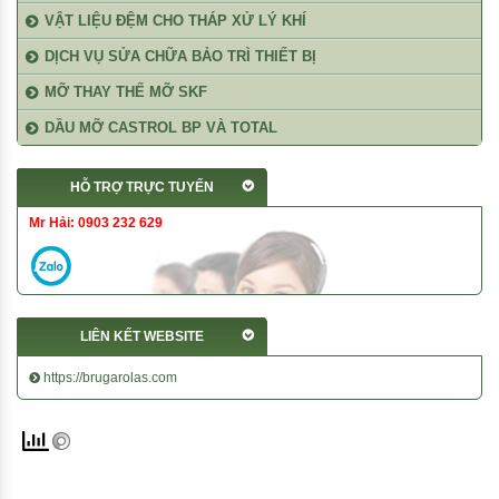
VẬT LIỆU ĐỆM CHO THÁP XỬ LÝ KHÍ
DỊCH VỤ SỬA CHỮA BẢO TRÌ THIẾT BỊ
MỠ THAY THẾ MỠ SKF
DẦU MỠ CASTROL BP VÀ TOTAL
HỖ TRỢ TRỰC TUYẾN
Mr Hải: 0903 232 629
LIÊN KẾT WEBSITE
https://brugarolas.com