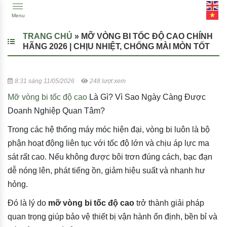
Menu
TRANG CHỦ
»
MỠ VÒNG BI TỐC ĐỘ CAO CHÍNH
HÃNG 2026 | CHỊU NHIỆT, CHỐNG MÀI MÒN TỐT
8:31 sáng 11/05/2026
248 lượt xem
Mỡ vòng bi tốc độ cao
Là Gì? Vì Sao Ngày Càng Được
Doanh Nghiệp Quan Tâm?
Trong các hệ thống máy móc hiện đại, vòng bi luôn là bộ
phận hoạt động liên tục với tốc độ lớn và chịu áp lực ma
sát rất cao. Nếu không được bôi trơn đúng cách, bạc đạn
dễ nóng lên, phát tiếng ồn, giảm hiệu suất và nhanh hư
hỏng.
Đó là lý do
mỡ vòng bi tốc độ cao
trở thành giải pháp
quan trọng giúp bảo vệ thiết bị vận hành ổn định, bền bỉ và