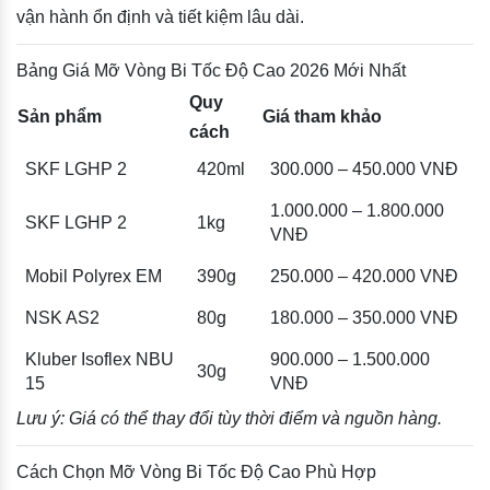
vận hành ổn định và tiết kiệm lâu dài.
Bảng Giá Mỡ Vòng Bi Tốc Độ Cao 2026 Mới Nhất
Quy
Sản phẩm
Giá tham khảo
cách
SKF LGHP 2
420ml
300.000 – 450.000 VNĐ
1.000.000 – 1.800.000
SKF LGHP 2
1kg
VNĐ
Mobil Polyrex EM
390g
250.000 – 420.000 VNĐ
NSK AS2
80g
180.000 – 350.000 VNĐ
Kluber Isoflex NBU
900.000 – 1.500.000
30g
15
VNĐ
Lưu ý: Giá có thể thay đổi tùy thời điểm và nguồn hàng.
Cách Chọn Mỡ Vòng Bi Tốc Độ Cao Phù Hợp