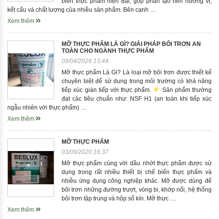
biến thực phẩm hiện đại, góp phần tạo nên hương vị,
kết cấu và chất lượng của nhiều sản phẩm. Bên cạnh …
Xem thêm
MỠ THỰC PHẨM LÀ GÌ? GIẢI PHÁP BÔI TRƠN AN
TOÀN CHO NGÀNH THỰC PHẨM
09/04/2026 13:44
Mỡ thực phẩm Là Gì? Là loại mỡ bôi trơn được thiết kế
chuyên biệt để sử dụng trong môi trường có khả năng
tiếp xúc gián tiếp với thực phẩm.
Sản phẩm thường
đạt các tiêu chuẩn như: NSF H1 (an toàn khi tiếp xúc
ngẫu nhiên với thực phẩm) …
Xem thêm
MỠ THỰC PHẨM
03/09/2020 16:37
Mỡ thực phẩm cùng với dầu nhớt thực phẩm được sử
dụng trong rất nhiều thiết bị chế biến thực phẩm và
nhiều ứng dụng công nghiệp khác. Mỡ được dùng để
bôi trơn những đường trượt, vòng bi, khớp nối, hệ thống
bôi trơn tập trung và hộp số kín. Mỡ thực …
Xem thêm