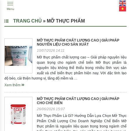
Menu
TRANG CHỦ
»
MỠ THỰC PHẨM
MỠ THỰC PHẨM CHẤT LƯỢNG CAO | GIẢI PHÁP
NGUYÊN LIỆU CHO SẢN XUẤT
10/07/2026 14:11
Mỡ thực phẩm chất lượng cao – Giải pháp nguyên liệu
quan trọng cho ngành chế biến Mỡ thực phẩm là
nguyên liệu không thể thiếu trong nhiều lĩnh vực sản
xuất và chế biến thực phẩm hiện nay. Với đặc tính tạo
độ béo, cải thiện hương vị, tăng độ mềm và …
Xem thêm
MỠ THỰC PHẨM CHẤT LƯỢNG CAO | GIẢI PHÁP
CHO CHẾ BIẾN
26/06/2026 15:07
Mỡ Thực Phẩm Là Gì? Hướng Dẫn Lựa Chọn Mỡ Thực
Phẩm Chất Lượng Cho Doanh Nghiệp Chế Biến Mỡ
thực phẩm là nguyên liệu quan trọng trong ngành chế