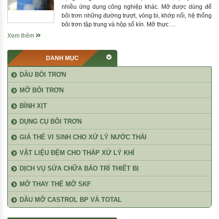
nhiều ứng dụng công nghiệp khác. Mỡ được dùng để
bôi trơn những đường trượt, vòng bi, khớp nối, hệ thống
bôi trơn tập trung và hộp số kín. Mỡ thực …
Xem thêm
DANH MỤC
DẦU BÔI TRƠN
MỠ BÔI TRƠN
BÌNH XỊT
DỤNG CỤ BÔI TRƠN
GIÁ THỂ VI SINH CHO XỬ LÝ NƯỚC THẢI
VẬT LIỆU ĐỆM CHO THÁP XỬ LÝ KHÍ
DỊCH VỤ SỬA CHỮA BẢO TRÌ THIẾT BỊ
MỠ THAY THẾ MỠ SKF
DẦU MỠ CASTROL BP VÀ TOTAL