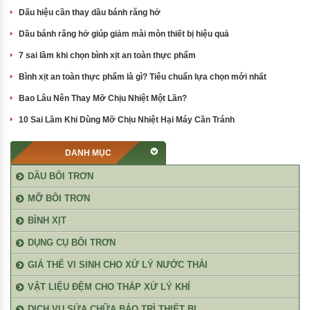
Dấu hiệu cần thay dầu bánh răng hở
Dầu bánh răng hở giúp giảm mài mòn thiết bị hiệu quả
7 sai lầm khi chọn bình xịt an toàn thực phẩm
Bình xịt an toàn thực phẩm là gì? Tiêu chuẩn lựa chọn mới nhất
Bao Lâu Nên Thay Mỡ Chịu Nhiệt Một Lần?
10 Sai Lầm Khi Dùng Mỡ Chịu Nhiệt Hại Máy Cần Tránh
DANH MỤC
DẦU BÔI TRƠN
MỠ BÔI TRƠN
BÌNH XỊT
DỤNG CỤ BÔI TRƠN
GIÁ THỂ VI SINH CHO XỬ LÝ NƯỚC THẢI
VẬT LIỆU ĐỆM CHO THÁP XỬ LÝ KHÍ
DỊCH VỤ SỬA CHỮA BẢO TRÌ THIẾT BỊ