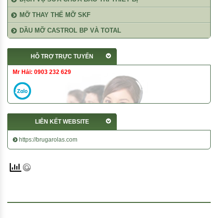
MỠ THAY THẾ MỠ SKF
DẦU MỠ CASTROL BP VÀ TOTAL
HỖ TRỢ TRỰC TUYẾN
Mr Hải: 0903 232 629
LIÊN KẾT WEBSITE
https://brugarolas.com