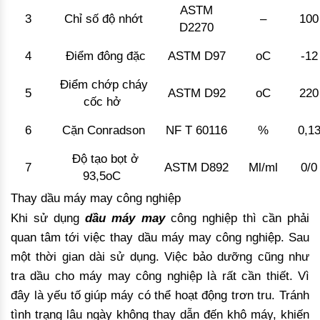
ASTM
3
Chỉ số độ nhớt
–
100
D2270
4
Điểm đông đặc
ASTM D97
oC
-12
Điểm chớp cháy
5
ASTM D92
oC
220
cốc hở
6
Cặn Conradson
NF T 60116
%
0,1
Độ tạo bọt ở
7
ASTM D892
Ml/ml
0/0
93,5oC
Thay dầu máy may công nghiệp
Khi sử dụng
dầu máy may
công nghiệp thì cần phải
quan tâm tới việc thay dầu máy may công nghiệp. Sau
một thời gian dài sử dụng. Việc bảo dưỡng cũng như
tra dầu cho máy may công nghiệp là rất cần thiết. Vì
đây là yếu tố giúp máy có thể hoạt động trơn tru. Tránh
tình trạng lâu ngày không thay dẫn đến khô máy, khiến