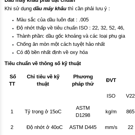
Dầu máy khâu phải đạt chuẩn
Khi sử dụng
dầu máy khâu
thì cần phải lưu ý :
Màu sắc của dầu luôn đạt : .005
Độ nhớt thấp về tiêu chuẩn ISO : 22, 32, 52, 46,
Thành phần: dầu gốc khoáng và các loại phụ gia
Chống ăn mòn một cách tuyệt hảo nhất
Có độ bền nhất định về oxy hóa
Tiêu chuẩn về thông số kỹ thuật
Số
Chỉ tiêu về kỹ
Phương
ĐVT
TT
thuật
pháp thử
ISO
V22
ASTM
1
Tỷ trọng ở 15oC
kg/m
865
D1298
2
Độ nhớt ở 40oC
ASTM D445
mm/s
22